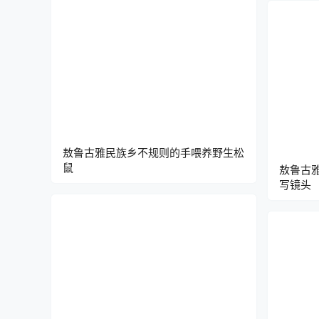
敖鲁古雅民族乡不规则的手喂养野生松
鼠
敖鲁古
写镜头