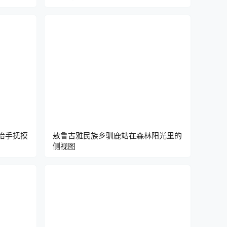
抬手抚摸
敖鲁古雅民族乡驯鹿站在森林阳光里的
侧视图