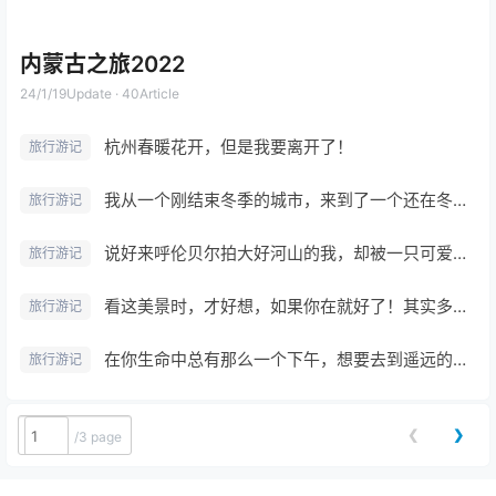
内蒙古之旅2022
24/1/19
Update · 40Article
杭州春暖花开，但是我要离开了！
旅行游记
我从一个刚结束冬季的城市，来到了一个还在冬季的内蒙城市！
旅行游记
说好来呼伦贝尔拍大好河山的我，却被一只可爱的猫给征服了；我在零下五度的寒夜里拍摄星星，你在温暖如春的房间里思春！
旅行游记
看这美景时，才好想，如果你在就好了！其实多数人都不懂我为什么要出门去。
旅行游记
在你生命中总有那么一个下午，想要去到遥远的天边！
旅行游记
❮
❯
/
3 page