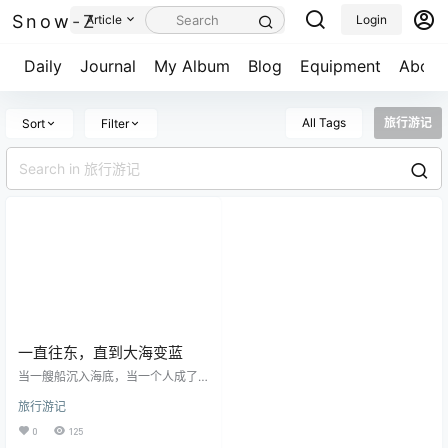
Snow-Z
Article
Login
Daily
Journal
My Album
Blog
Equipment
About
All Tags
旅行游记
Sort
Filter
一直往东，直到大海变蓝
当一艘船沉入海底，当一个人成了
谜…… 舟山有一千多个岛屿，多到惊
旅行游记
讶，我也算是重新Get了目标，有机
会可以把舟山群岛全部探索完。 “我
0
125
想去东极岛”，这是一个6年前就喊