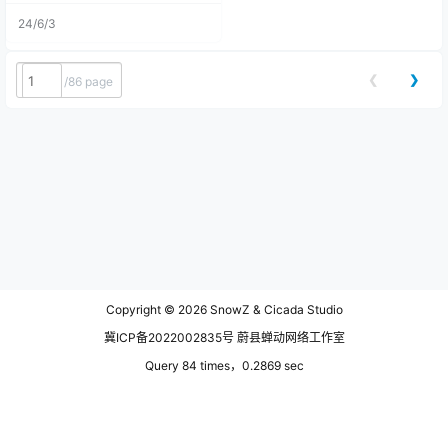
出的计划，但终究因为太多的事情
24/6/3
耽搁着没去成，所以这一次终于了
有了这样的机会去打卡。然而一开
始计划两个人去，后来也有计划一
群人去，最终的最终，是我一个人
❮
❯
/
86 page
去。一个人去，在岛上认识了20个
新朋友…… 东极岛并不是一个正式的
地理名称，也不是指单个的岛屿，
而是人门习惯上对浙江省舟山市普
陀区东极镇所辖的所有岛屿的总
称，主要的有庙子湖岛、青浜
岛、 东福山岛、黄兴岛；而我此次
因为时间的关系只去了一个东福山
岛。 我从杭州自驾出发，出发前就
购买了朱家尖去往庙子湖的船票，
目的地很明确就是东福山岛，返程
时途径庙子湖岛稍作休息并没多停
留就坐船回了朱家尖。这一趟旅
程，尽管艰辛异常，却也令人难
Copyright © 2026
SnowZ & Cicada Studio
忘。当我终于捕捉到那片浩瀚银河
与梦幻蓝眼泪的瞬间，所有的波折
冀ICP备2022002835号 蔚县蝉动网络工作室
与辛苦都化作了无关紧要的尘埃。
站在朱家尖码头看大海，颜色就像
Query 84 times，0.2869 sec
杭州钱塘江一样，浑浊不堪。我想
就这？果然社交媒体上都是些骗人
的玩意儿，什么湛蓝的大海，又被
骗了啊。 在庙子湖转乘去往东福山
的船上，我和一位来自江西的小哥