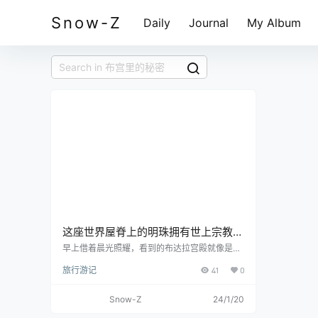
Snow-Z
Daily
Journal
My Album
这座世界屋脊上的明珠拥有世上宗教地
一半的黄金，是历代喇嘛的居所也是归
早上借着晨光照耀，看到的布达拉宫殿就像是一
位披着红袍的高僧，立在着高原山巅，仿佛注视
宿之地，是世界文化遗产，是西藏政教
旅行游记
41
0
着这座城市里的每一个人。 今天一整天都在拉
合一的统治中心，也是无数旅人心中向
萨，一整天都在仰视这座宫殿。 布达拉宫的门票
往的圣地之一！
前一天预定就行了，但是布宫的小程序对安卓手
Snow-Z
24/1/20
机兼容极差，我给同行的人抢票，经常频繁无响
应，而且那个票的数量少的惊人，余票200多