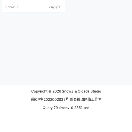
要的不是风景，而是脚下的路。是
Snow-Z
24/1/20
始终行走着的双脚让我成长，使我
在青年时代就拥有直面整个世界的
勇气。 ——沐童《私享欧罗巴》 塞
上江南波密植被茂盛，早上出发就
开始在自然氧吧快乐吸氧，昨晚下
过了雨，早上的空气里依然还可以
闻到雨水的味道，夹杂着各种植物
的清香，打开窗户猛吸一大口很上
头！ 路边的雪山还没苏醒，被雾气
和白云包裹着，等风来，吹散这迷
雾就能一睹雪山芳容。 国道318的4
000公里打卡点，网红打卡点，人
很多，大家都围着这块石头拍照，
我本着到此一游的记录就想拍一下
大石头，结果有个人好巧不巧突然
乱入，还这么漂亮。打卡点有很多
卖318周边的小商贩，比如汽车的贴
纸，衣服和帽子之类的，东西不贵
Copyright © 2026
SnowZ & Cicada Studio
可以砍价。石碑后面就是雪山，但
是雪山娇滴滴不露正脸，云雾之间
冀ICP备2022002835号 蔚县蝉动网络工作室
也看不太清。 雪山下方就是被原始
森林覆盖的山林，林芝地区的雪山
Query 79 times，0.2351 sec
大多都是这样，海拔低的地方都是
大片的原始森林。4000公里的318
是从起点上海开始计算的，起点在
上海市的人民广场，终点是西藏自
治区聂拉木县樟木镇中尼的友谊