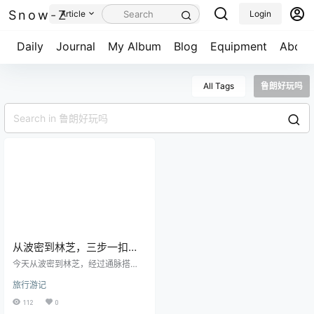
Snow-Z
Article
Login
Daily
Journal
My Album
Blog
Equipment
About
All Tags
鲁朗好玩吗
从波密到林芝，三步一扣的
朝圣者，雪域高原的铁路建
今天从波密到林芝，经过通脉搭
设，去哪里不重要，重要的
桥，到鲁朗小镇吃了手掌参石锅
旅行游记
鸡，登上色季拉山垭口一睹南迦巴
要是去啊！
瓦峰，经历了大堵车看到了雨后彩
112
0
虹，最后在夕阳西下抵达林芝。 重