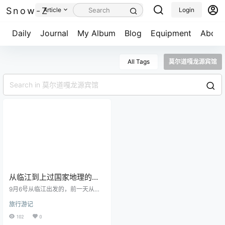
Snow-Z
Article
Login
Daily
Journal
My Album
Blog
Equipment
About
All Tags
莫尔道嘎龙源宾馆
从临江到上过国家地理的隐
秘村庄，接着在莫尔道嘎的
9月6号从临江出发的，前一天从海
龙山看到了理想中秋天的样
拉尔出发开到了临江，住在朋友家
旅行游记
的江景大房里休息了一晚，第二天
子！
一早从临江出发去寻找那个上过国
102
0
家地理的隐秘村庄——太平村。 由