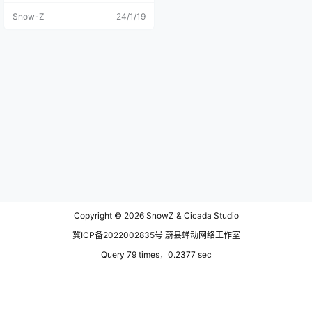
于前一天后半夜到今日的清晨下过
Snow-Z
24/1/19
大雨，临江到太平村的路就变得十
分难走，知道难走但是没想到会这
么难走，我这一路开的胆战心惊，
根本不敢把刹车踩得太死，我怕我
这个普通的轿车会陷在泥泞里打滑
走不动道。早年间玩过一款游戏，
「旋转轮胎」，这条路的情况就和
游戏里差不太多了。握紧方向盘依
旧感受到车子神龙摆尾的在打滑漂
移，去之前把车洗的干干净净，在
这条路上败得完完全全。 前半段的
路开着很顺畅，没有车也没有人，
后半段路开的很刺激，车速又快，
感觉自己从旋转轮胎玩到了尘埃。
说实话，太平村和太平川屯都没有
给我很惊艳的感觉，去的大概不是
时候，正好赶上他们在修建道路和
村庄，加上天气的原因，没有拍到
Copyright © 2026
SnowZ & Cicada Studio
那种在温暖光线里的氤氲的隐秘村
庄感。 在太平村走进了一片森林，
冀ICP备2022002835号 蔚县蝉动网络工作室
和采蘑菇的老乡打了个照面，看到
了传说中的白蘑，并且厚脸皮的在
Query 79 times，0.2377 sec
老乡家里蹭了一碗蘑菇汤，至今隔
着电脑屏幕回忆起来，依旧能感受
到唇齿间的鲜香。 因为路上经过太
平川屯，然后又到了太平村，我对
这两个地方不太理解，路上问了一