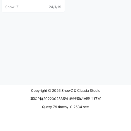
个连贯的，自己想象一下吧。 这个
Snow-Z
24/1/19
应该也是胡杨树林吧，就是比较
小，没有走下去，在车上匆忙的咔
嚓了一张。 看不腻的高山和田野，
看不腻的牛羊和草原。 我想带你去
玉米地里，虚虚实实若即若离的背
影，压倒一大片玉米杆，是秋收的
味道和喜悦。 已经是秋末了的祁连
山国家公园，青青草地已沉浸在最
后的秋色里变成了一片金黄色。 路
过峨堡的时候，气温已经降到很低
了，一直在飘着雪，车上一直有暖
气还感受不到寒冷，一下车我就后
悔了，冷的我直打哆嗦，一时间无
法适应外界的温度。 没有下车吃午
饭，在嘉峪关马哥请我们吃了大盘
鸡，后来因为量实在是太大，我们
四个人都吃不完，于是打包了大盘
鸡，今天的午饭就是大盘鸡+饼子，
Copyright © 2026
SnowZ & Cicada Studio
阿姨们还有小零食若干，可以说吃
的很好了。我对吃其实不怎么在
冀ICP备2022002835号 蔚县蝉动网络工作室
乎，如果是和对象出去，我会去打
卡，如果只身一人，吃和住随便点
Query 79 times，0.2534 sec
都可以，吃饱就行，对于住宿只要
有个地方能睡就行。 吃完午饭回到
座位上开始充电，气温的降低随之
而来的就是手机的电量危机，谁知
道座位上的充电口突然没有电，马