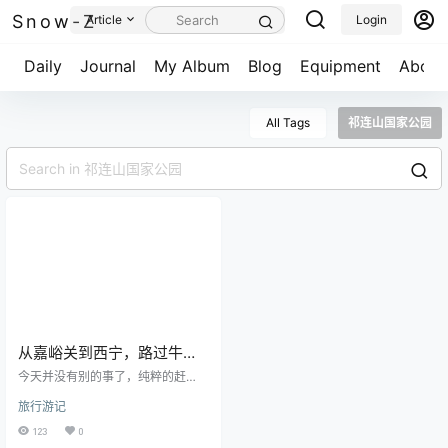
Snow-Z
Article
Login
Daily
Journal
My Album
Blog
Equipment
About
All Tags
祁连山国家公园
从嘉峪关到西宁，路过牛羊
成群的祁连大草原，翻越大
今天并没有别的事了，纯粹的赶
雪中的祁连山，半路车坏了
路，从嘉峪关回西宁去，明天要飞
旅行游记
回杭州了，这个短暂的旅程就即将
险些回不到西宁！
落幕了。 这张图我偷偷在车上拍
123
0
的，不可言说不可言说，本来还有