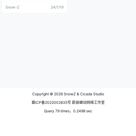
卖出去好几回了，但是我的游记一
Snow-Z
24/1/19
直没时间写，这个文件夹在电脑里
放着都积灰了。（逐渐话少...） 满
洲里婚礼宫和呼伦湖是那一趟旅程
的回程了，我从满洲里出来没多
久，满洲里就又疫情了。这个美丽
的地方疫情总是反反复复，趁能去
的时候就抓紧去。 白天的满洲里虽
然比不上的晚上来的震撼，但是我
对这个城市的特色建筑物没什么抵
抗力。 但这个地方的建筑已经处于
荒废状态，婚礼宫要是修缮修缮还
是很壮观的，人到现场后发现建筑
整体是好看的，但经不起细品，仔
细看看破败的不行，墙上的砖墙已
经都脱落了。 在图片上看不太出的
主要原因是我回来之后用软件给它
修缮了一下。 坐落在格子上的建
筑，从航拍上看下去就像是在玩模
Copyright © 2026
SnowZ & Cicada Studio
拟建造类游戏。 这个地方一般不会
有人来，除了本地人闲逛，游客真
冀ICP备2022002835号 蔚县蝉动网络工作室
的很少，只有一些包车的司机会把
人往这里送，从进口的位置走到建
Query 79 times，0.2498 sec
筑物有蛮长一条路的，门口的位置
不好停车，车子也开不进去。 但是
建筑物真的很有特色，颜色方面也
真的很好看。 我从阴天拍到雨天，
又从雨天拍到晴天，我记得我这一