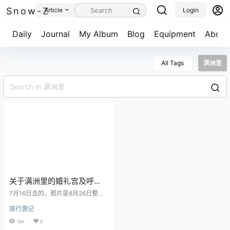
Snow-Z
Article
Login
Daily
Journal
My Album
Blog
Equipment
About
All Tags
满洲里
关于满洲里的婚礼宫及呼伦
湖的一些事！
7月16日去的，图片是8月26日整理
完的，后面的事情大家也能猜到一
旅行游记
些，整个九月我都为了捕捉秋天忙
去了。而且关于这一天的图，在图
106
0
库都销售了好一阵子了，有些图都