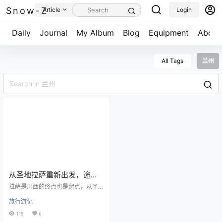
Snow-Z
Article
Login
Daily
Journal
My Album
Blog
Equipment
About
All Tags
兰州
从圣地拉萨重新出发，途径
圣湖羊卓雍措，经过无垠的
拉萨是川西的终点也是起点，从圣
安多牧场，最终抵达塞北牧
地看完布达拉就开始往青海省走，
旅行游记
逐渐走完了318，开始往109寻找自
场那曲市
我，探知未知的旅途，做更闪耀的
115
0
自己。 从拉萨的酒店出来，一路上