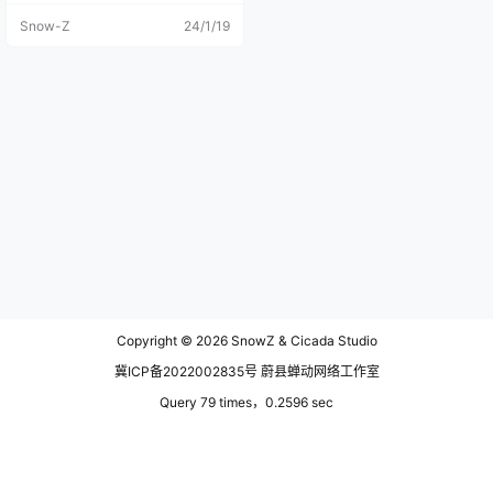
看到很多藏民在煨桑，「煨桑是藏
Snow-Z
24/1/19
人的祭祀习俗，即焚烧谷物、松柏
枝等产生烟雾祭祀鬼神的活动。」2
021年的6月24日应该是藏历5月15
日，西藏传统节日：“林卡节”，又称
为“赞林吉桑”、“赡州烟祭节”，一路
上每一个炉子前都围满了藏民。 穿
过市中心来到拉萨市城关区就能看
到这个巨大的纪念碑坐落在此处，1
984年12月25日，为纪念青藏公路
和川藏公路通车30周年而建。同时
在提醒路过此地的每一个人，要铭
记中国人民解放军和西藏、四川、
青海等地劳动人民的光辉业绩以及
在建设这两条公路上的牺牲的三千
志士。十一万藏汉军民，餐风卧
雪，齐心协力征服重重天险，挖填
土石三千多万立方，造桥四百余
座。 今天第一站去的就是羊湖羊卓
Copyright © 2026
SnowZ & Cicada Studio
雍措，进了羊卓雍措的地界就需要
买门票了。循规蹈矩的我们还是买
冀ICP备2022002835号 蔚县蝉动网络工作室
了门票，买了票进去一路上也没人
查票。「藏语“羊卓”意为“上部牧
Query 79 times，0.2596 sec
场”，“雍”意为“碧玉”，“措”意
为“湖”，合起来意思是“上部牧场碧
玉湖”，汉语羊卓雍湖，简称为“羊
湖”。」 过了门口的售票处，一路上
很多的民居和牧场，放牧的人儿穿