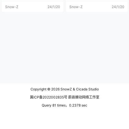
——八宿。 芒康这个名字在藏语中
上看到有点小意外，夏季的八宿垂
Snow-Z
24/1/20
Snow-Z
24/1/20
的意思为“善妙之地”，而且芒康有着
柳郁郁葱葱，与南方不同的是这柳
西藏境内唯一的一座天主教堂——
树的颜色更为深沉。 海拔3260米的
盐井天主教堂，盐井村是西方传教
八宿在藏语里意为“勇士山脚下的村
士们试图沿着江水深入西藏最终止
庄”，街道还是一如既往的干净，街
步的地方，西藏的宗教大门始终没
道两边的建筑少了些许藏族风格，
有向西方异教徒打开。 芒康的盐井
反倒是有点像江浙一带的新农村城
村因产盐而得名，整个村庄依澜沧
镇建设。早起出门去吃早餐，昨天
江而建至今也有千年历史之久，古
住的酒店没有提供早餐的，我们在
时盐业发达茶马古道途经此处，是
隔壁清真拉面店吃的早餐，我是个
旧时的商贸重地。随着盐业制品的
南方人，但是我不爱吃米饭。? 酒店
普及和时代的进步，此地的盐业逐
门口的藏族老人，坐在台阶上，眼
渐走向了没落。 我们路过芒康没有
神里有光，炯炯有神盯着我这个外
多停留，此前一直听闻林芝桃花开
乡客；吃完早餐回到酒店，没碰到
的特别好特别美，却不知芒康的桃
酒店的老板，因为要退房所以询问
花也很好看，据悉西藏的春天来的
了门口的老人，老人不说话，从那
最早处便在藏东南，马哥说芒康的
之后一直盯着我。 我们去的时候临
春天，桃花开的很猛，一夜之间连
近了西藏和平解放70周年，西藏的
绵不绝的桃花会全部盛开，但名气
每个城镇街道都挂着这个横幅，从
Copyright © 2026
SnowZ & Cicada Studio
没有林芝的大，有不少人都不知道
西藏回来不久看新闻，习大大也去
芒康也有桃花。 车挡风玻璃上有个
了西藏。 本来想拍一下这个林荫大
冀ICP备2022002835号 蔚县蝉动网络工作室
划痕，在照片里就像一颗耀眼的星
道，结果意外的捕捉到一只快速飞
星冲向天际。 路上看到一个妇人捡
过的鸟类生物。我们一路上开过很
Query 81 times，0.2378 sec
着木板，大概是要去生火吧，西藏
多的路和城镇，大多数路边都是路
的房子和前面在甘孜州看到的房子
灯和山坡，处在这个林荫覆盖的环
大有不同，这里的颜色更鲜艳，而
境里，一点高原的反应都没，身在
且路两边的建筑物风格差异很大，
异乡的我感觉回到了故土。 一名牧
每户人家的风格不同，建造的屋子
民大叔正在驱赶自己的羊群过马