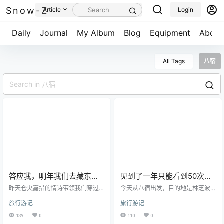
Snow-Z
Article
Login
Daily
Journal
My Album
Blog
Equipment
About
All Tags
八宿
答应我，明年我们去藏东南
见到了一年只能看到50次的
赏桃花吧，经过怒江72拐，
南迦巴瓦峰，也目睹了雪山
昨天仓央嘉措的情诗带领我们穿过
今天从八宿出发，目的地是林芝波
登上业拉山一览全景！
理塘和巴塘最终来到了西藏，今天
上的一次雪崩，八宿到波
密，晚上在西藏小江南的林芝吃了
旅行游记
旅行游记
我们要经过藏东南的芒康，翻越觉
一顿豪华的藏家宴，还意外的用美
密，一路上有惊喜和意外也
巴山、东达山，开过险峻的怒江72
团点了一杯奶茶。 昨天住在酒店里
139
0
110
0
有不错的收获！
拐最后抵达无数游客的理想之地
都没注意酒店对面的柳树，今天早