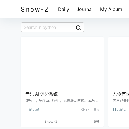
Snow-Z
Daily
Journal
My Album
音乐 AI 评分系统
吾今有世
该项目，完全本地运行，无需联网依赖。 本项目
内容已失
使用 Hugging Face Transformers 的 CLAP（`l
#!/usr/bin
日记记录
17
0
日记记录
aion/clap-htsat-fused`）对音频进行多维分
""" 吾
析，目标是： - 对一批待打分歌曲生成可排序的
ata.es3
综合评分与标签，筛选更适合做 AI MV 推广的曲
3.1 日期: 20
Snow-Z
5/6
目 - 对歌曲进行提示词反推，辅助音乐制作/复刻
tk from tk
方向的定位 - 统一导出 Excel 报表，便于快速浏
ox, scroll