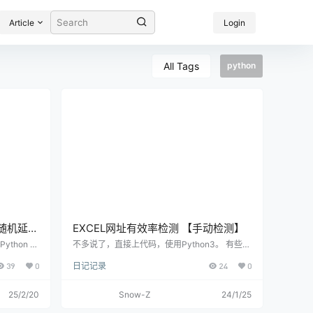
Article
Login
All Tags
python
：随机延时
EXCEL网址有效率检测 【手动检测】
ython 脚
不多说了，直接上代码，使用Python3。 有些时
行，遇到下
候收集的网址很多，等我们整理入库的时候可能
39
0
日记记录
24
0
重试 3
已经失效了，在录入到网站里的时候我们会做一
所有壁纸下
次有效检测，确保录入的时候是能访问的。 imp
人工干预。
ort openpyxl import requests from ping3 impor
25/2/20
Snow-Z
24/1/25
分辨率尺寸
t ping # 打开Excel文件 wb = openpyxl.load_w
，为您的壁
orkbook('your_excel_file.xlsx') # 选择工作表 sh