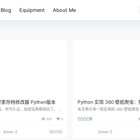
Blog
Equipment
About Me
家存档修改器 Python版本
Python 实现 360 壁纸爬虫
防封，智能分类与自动重命名
效，年代久远，后续没再继续玩了。
本文将分享一款实用的 360 壁纸爬虫 P
/env python3 # -*- coding: utf-8 -*-
本。只需输入分类，爬虫便会自动执
309
0
日记记录
今有世家游戏存档修改器 用于修改GameD
载失败的情况会贴心地进行重试，最多
文件中的游戏数据 作者: SnowZ 版本: 2.
次，确保尽可能完整地获取资源。当
25 """ import json import tkinter as
载完毕后，程序还会自动关闭，无需
Snow-Z
25/7/22
Snow-Z
inter import ttk, filedialog, messageb
更值得一提的是，下载的图片会依据
edtext import os import shutil from da
自动重命名，方便后续的归类与查找