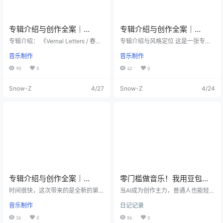
ilter 形成的旧通信氛围。整张专辑
春日风光、旅行镜头、人像慢动作 -
不追求强烈 EDM 爆点，而是靠质
咖啡馆 / 家居生活 / 生活方式内容：
地、律动、场景切换和残响记忆点
温柔氛围、轻松陪伴 - 学习 / 写作 /
来塑造完整旅程。 专辑介绍： 这张
专注工作：低干扰、耐听不抢戏 -
专辑介绍与创作全案｜
专辑介绍与创作全案｜
7 首完整版专辑适合赛博废墟、工业
通勤 / 城市散步：干净、柔和、带一
《Vernal Letters / 春日来
《Printemps Amour》
专辑介绍： 《Vernal Letters / 春日
专辑介绍与风格定位 这是一张专
遗址、无人机穿越、旧录像感影
点电影感的背景层 - 纪录片观看 / 旁
信》
来信》是一张写给春天的器乐信
为“春天”打造的浪漫纯音乐专辑，整
像、科幻探索、神秘地图揭示、剧
白底乐：克制、透明、长期聆听友
音乐制作
音乐制作
笺。它不追求夸张的高潮，而是在
张专辑的氛围围绕着“温柔、轻松、
情向剪辑与长镜头旅程配乐。节奏
好 曲风标签： Instrumental / Neo-
柔和的和声、明亮的音色与缓慢的
法式浪漫”展开。专辑灵感汲取了类
范围主要控制在 82 到 96 BPM 之
classical / Ambient / Light Cinema
90
0
42
0
动态变化里，把春天的温度一点点
似 Cody Fry 《Things You Said》
间，统一采用中慢速、低刺激、低
tic / Clean Post-rock textures 如果
铺开：偶尔的钢琴动机像笔触，吉
开头那种带有复古电影感、亲密且
攻击性的电子语言，避免尖锐 Lead
你喜欢这种春日浪漫纯音乐歌单，
Snow-Z
4/27
Snow-Z
4/24
他的延迟与混响像空气，弦乐与合
灵动的小提琴前奏。 音乐的核心配
Synth、刺耳 Hi-hat、过亮军鼓和
欢迎订阅频道并开启提醒：我会持
成器 Pad 像柔光。它适用于旅拍与
器以原声乐器（Acoustic）为主：
过度压缩。整体强调“越往深处越安
续更新更多适合专注与日常陪伴的
日常剪辑，也同样适合作为工作、
如丝滑流畅的弦乐群（Sweeping St
静，越安静越有故事”的听感逻辑，
器乐合集。 第一首：花海序曲 / Blo
阅读、通勤、咖啡馆、城市散步与
rings）、轻巧的拨弦（Pizzicat
让每首歌都能独立使用，同时串起
om Overture 创作思路与灵感： 镜
纪录片旁白下的背景音乐。 第一
o）、温柔的钢琴与木吉他，并偶尔
来又像一张完整的遗址考察记录。
头从花海的远景缓缓推进到近景，
章：Budlight 歌曲介绍（风格与使
辅以手风琴和木管乐器增添法式风
曲目 - 01. 纪念碑稀释 / Monument
风吹动花瓣，光落在花梢。第一首
用场景）： 风格偏 Neo-classical +
情。 人声在这张专辑中仅作为“乐
Thinner- 02. 失落回廊 / Corridor of
需要像“进入花海”的第一口呼吸：小
Ambient。适合清晨、日出、植物特
器”的一部分（如轻柔的哼唱、空灵
the Lost- 03. 尘封信标 / Dust Bea
提琴亲密、温暖，旋律克制但有记
写、窗边光影、开篇字幕、纪录片
的无词和声 Ahhh/Ooooh），绝对
con Relay- 04. 琥珀档案馆 / Ambe
忆点。 歌曲介绍（风格与使用场
序章、温柔的生活方式镜头。 第二
避免任何喧闹的节奏、EDM 元素或
r Archive- 05. 空心转运引擎 / Hollo
景）： 风格偏 Neo-classical + Am
章：After Rain 歌曲介绍（风格与使
沉重的打击乐。整体听感如沐春
w Transit Engine- 06. 锈轨返航 / R
bient。适合片头、航拍花海、日
用场景）： 风格偏 Cinematic ambi
风，让人仿佛置身于春日午后的巴
专辑介绍与创作全案｜
零门槛做音乐！我用豆包
ustline Exit- 07. 灰烬制图 / Cartogr
出、慢镜头开场、旅行纪录片的序
ent + downtempo instrumental
黎街头或微风拂过的花海中。 曲目
aphy of Embers 汽水音乐《Rustlin
章与标题段落。 第二首：微风花语 /
《Neon Reverie》
+Suno完成第四张AI原创音
时间很快，这次带来的是全新的第
当AI成为创作主力，普通人也能轻松
（非常克制）。适合雨后城市、街
列表（共 7 首） 01. 晨露华尔兹 (M
e Relics》 https://qishui.douyin.co
Petal Whisper 创作思路与灵感： 像
五张专辑《Neon Reverie》，发布
乐专辑
拥有属于自己的原创音乐专辑。今
拍、步行 vlog、慢动作转场、情绪
orning Dew Waltz) 风格：轻古典 /
m/s/ixcRFLAq/ 网易云音乐 https://
在花间走路时听到的细碎声音：花
音乐制作
日记记录
在汽水音乐，汽水音乐的使用率会
天，我的第四张全AI独立创作音乐专
铺垫、旁白纪录片段。 第三章：Thr
法式华尔兹 (Light Classical / Frenc
music.163.com/#/album?id=3742
瓣摩擦、风的方向变化、远处轻轻
比网易云高一点。 风格定位说明：
辑正式登陆网易云音乐，从灵感落
ough New Leaves 歌曲介绍（风格
h Waltz) 使用场景：适合作为清晨
97178 不同的平台，专辑名称和歌
的鸟鸣。音乐要轻快一些，但依然
36
0
86
0
这张专辑参考的是“宽银幕梦幻合成
地、提示词打磨、旋律编曲、歌曲