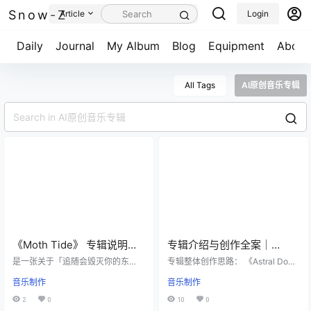
Snow-Z
Article
Login
Daily
Journal
My Album
Blog
Equipment
About
All Tags
AI原创音乐专辑
《Moth Tide》 专辑说明及
专辑介绍与创作全案｜
灵感
《Astral Dominion / Crown
是一张关于「追随会毁灭你的东
专辑整体创作思路： 《Astral Domi
西，而且不后悔」的EP。 网易云：
of Ether》
nion / 星穹圣域》像一部关于“失落
音乐制作
音乐制作
https://music.163.com/#/album?id
文明重启与王座回归”的长篇预告片
=378702095 名字取自两个意象
原声，前半段负责建立天空圣域、
2
0
10
0
——飞蛾赴光，潮汐涨退。一个是
废墟王庭、余烬誓言与远征召集的