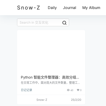
Snow-Z
Daily
Journal
My Album
Python 智能文件整理器：高效分组，
轻松管理海量文件
在日常工作中，面对庞大的文件数量，整理工作
往往耗时又繁琐。为此，我使用 Python 编写了
日记记录
40
0
一款实用的文件整理器。它能够将目录里的文件
按每 1000 个整理到一个文件夹中，首先分析整
个目录的文件数量，然后自动新建文件夹（如文
Snow-Z
25/2/20
件夹 1、文件夹 2 等），将相应数量的文件精准
移动。 功能亮点 ： 文件收集 ：借助 os.scandir