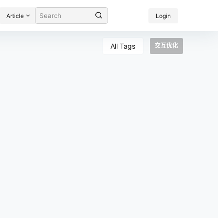
Article
Login
All Tags
交互优化