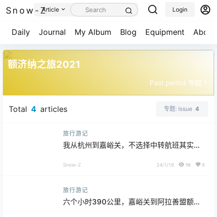
Snow-Z
Article
Login
Daily
Journal
My Album
Blog
Equipment
About
额济纳之旅2021
Past period 专题
Total
4
articles
专题: Issue
4
旅行游记
我从杭州到嘉峪关，不选择中转航班其实只
是想去兰州吃一碗拉面！
Snow-Z
24/1/19
98
0
旅行游记
六个小时390公里，嘉峪关到阿拉善盟额济
纳旗，所有的一切都是值得的！