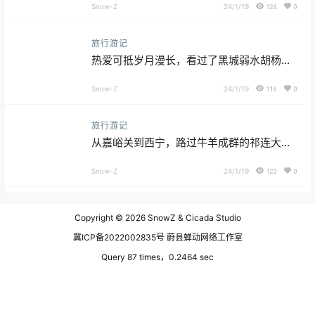
Snow-Z
24/1/19
124
0
旅行游记
热爱可抵岁月漫长，看过了黑城弱水胡杨
林，额济纳胡杨林的体验稍微落了一大截！
Snow-Z
24/1/19
116
0
旅行游记
从嘉峪关到西宁，路过牛羊成群的祁连大草
原，翻越大雪中的祁连山，半路车坏了险些
回不到西宁！
Snow-Z
24/1/19
123
0
Copyright © 2026
SnowZ & Cicada Studio
冀ICP备2022002835号 蔚县蝉动网络工作室
Query 87 times，0.2464 sec