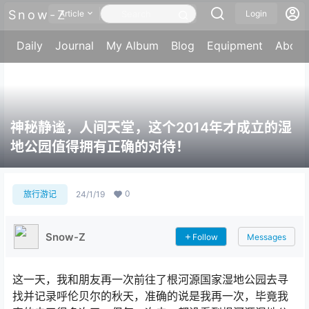
Snow-Z
Article
Login
Daily
Journal
My Album
Blog
Equipment
About
神秘静谧，人间天堂，这个2014年才成立的湿
地公园值得拥有正确的对待！
0
旅行游记
24/1/19
Snow-Z
Follow
Messages
这一天，我和朋友再一次前往了根河源国家湿地公园去寻
找并记录呼伦贝尔的秋天，准确的说是我再一次，毕竟我