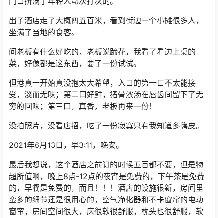
门口挤满了年轻人动次打次的。
出了酒店走了大概四五百米，看到街边一个小摊很多人，
坐满了当地的食客。
问老板有什么好吃的，老板说蹄花，我看了看边上桌的
菜，好像都是这东西，要了一份试试。
但港真一开始真没抱太大希望，入口的第一口不太能接
受，淡而无味；第二口好鲜，猪骨浓汤在唇齿间留下了无
穷的回味；第三口，真香，老板再来一份！
没拍照片，没看店招，吃了一份寂寞只有我知道多嗨皮。
2021年6月13日，早3:11，晚安。
最后我想说，这个酒店之前订的时候五百都不要，但是物
超所值啊，晚上8点-12点的夜宵是免费的，下午茶是免费
的，早餐是免费的，而且！！！酒店的设施很新，房间里
蛮多的细节还是很用心的，空气净化器和不卡窗帘的电动
窗帘，房间空间很大，床很软很舒服，枕头也很舒服，软