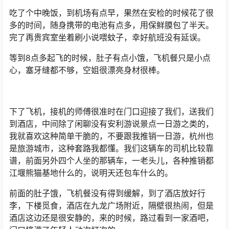
吃了个中晚饭，到机场有点早，果然在安检的时候花了很
多的时间，随身携带的电池有点多，用保鲜膜包了半天。
完了再贵宾室坐着刷小说喂蚊子，幸好航班没有延误。
等到8点多起飞的时候，肚子有点小饿，飞机餐只是小点
心，塞牙缝都不够，空姐很漂亮身材很棒。
下了飞机，接机的师傅很准时在门口迎接了我们，送我们
到酒店，中间除了闲聊没有安利游说景点一日游之类的，
我就喜欢这种简单干脆的，不要跟我推销一日游，杭州也
是旅游城市，这种套路我都懂。我们这辆车的司机比较靠
谱，前面另外四个人坐的那辆车，一老头儿，各种推销都
江堰熊猫基地什么的，说明天还包车什么的。
前面的肚子饿，飞机餐没有得到缓解，到了酒店放好行
李，下楼觅食，酒店在九龙广场附近，隔壁很热闹，但是
酒店这边还是很安静的，来的时候，路过看到一家酒吧，