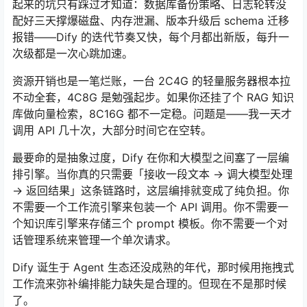
起来的坑只有踩过才知道：数据库备份策略、日志轮转没
配好三天撑爆磁盘、内存泄漏、版本升级后 schema 迁移
报错——Dify 的迭代节奏又快，每个月都出新版，每升一
次级都是一次心跳加速。
资源开销也是一笔烂账，一台 2C4G 的轻量服务器根本拉
不动全套，4C8G 是勉强起步。如果你还挂了个 RAG 知识
库做向量检索，8C16G 都不一定稳。问题是——我一天才
调用 API 几十次，大部分时间它在空转。
最要命的是抽象过度，Dify 在你和大模型之间塞了一层编
排引擎。当你真的只需要「接收一段文本 → 调大模型处理
→ 返回结果」这条链路时，这层编排就变成了纯负担。你
不需要一个工作流引擎来包装一个 API 调用。你不需要一
个知识库引擎来存储三个 prompt 模板。你不需要一个对
话管理系统来管理一个单次请求。
Dify 诞生于 Agent 生态还没成熟的年代，那时候用拖拽式
工作流来弥补编排能力缺失是合理的。但现在不是那时候
了。