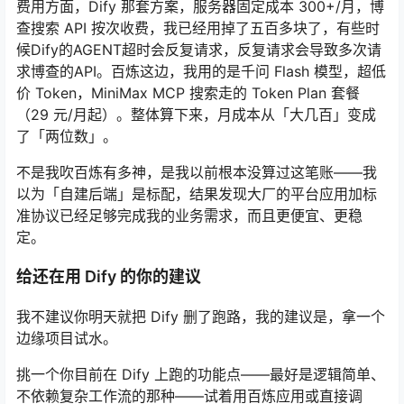
费用方面，Dify 那套方案，服务器固定成本 300+/月，博
查搜索 API 按次收费，我已经用掉了五百多块了，有些时
候Dify的AGENT超时会反复请求，反复请求会导致多次请
求博查的API。百炼这边，我用的是千问 Flash 模型，超低
价 Token，MiniMax MCP 搜索走的 Token Plan 套餐
（29 元/月起）。整体算下来，月成本从「大几百」变成
了「两位数」。
不是我吹百炼有多神，是我以前根本没算过这笔账——我
以为「自建后端」是标配，结果发现大厂的平台应用加标
准协议已经足够完成我的业务需求，而且更便宜、更稳
定。
给还在用 Dify 的你的建议
我不建议你明天就把 Dify 删了跑路，我的建议是，拿一个
边缘项目试水。
挑一个你目前在 Dify 上跑的功能点——最好是逻辑简单、
不依赖复杂工作流的那种——试着用百炼应用或直接调