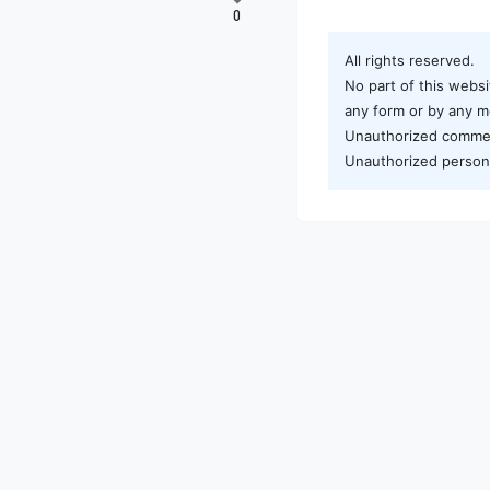
0
All rights reserved.
No part of this websi
any form or by any me
Unauthorized commerci
Unauthorized personal