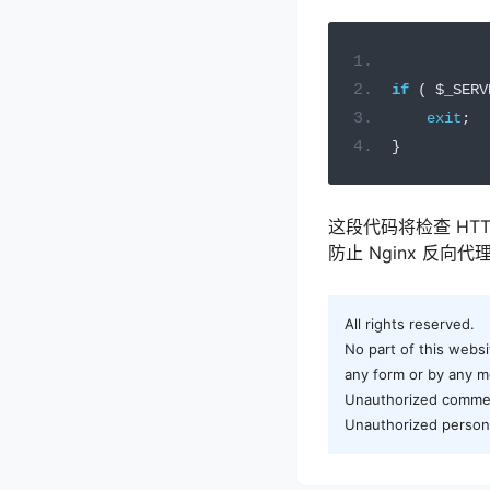
if
(
 $_SERV
exit
;
}
这段代码将检查 HTTP
防止 Nginx 反向代
All rights reserved.
No part of this websi
any form or by any me
Unauthorized commerci
Unauthorized personal