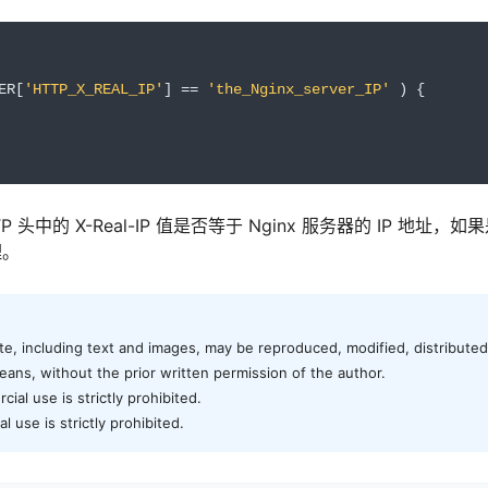
ER
[
'HTTP_X_REAL_IP'
]
==
'the_Nginx_server_IP'
)
{
 头中的 X-Real-IP 值是否等于 Nginx 服务器的 IP 地址
理。
te, including text and images, may be reproduced, modified, distributed,
ans, without the prior written permission of the author.
al use is strictly prohibited.
 use is strictly prohibited.