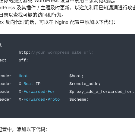
你的服务器或 WordPress 设置中禁用目录浏览功能。
rdPress 及其插件 / 主题及时更新，以避免利用已知漏洞进行攻
日志以查找可疑的访问和行为。
nx 反向代理的话，可以在 Nginx 配置中添加以下代码：
{
        http
:
//your_wordpress_site_url;
ect     off
;
eader   
Host
                 $host
;
eader   X
-
Real
-
IP            $remote_addr
;
eader   X
-
Forwarded
-
For
      $proxy_add_x_forwarded_for
;
eader   X
-
Forwarded
-
Proto
    $scheme
;
ss 配置中，添加以下代码：