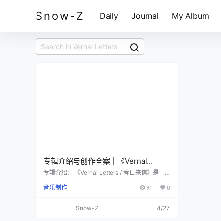
Snow-Z
Daily
Journal
My Album
专辑介绍与创作全案｜《Vernal
Letters / 春日来信》
专辑介绍： 《Vernal Letters / 春日来信》是一
张写给春天的器乐信笺。它不追求夸张的高潮，
音乐制作
91
0
而是在柔和的和声、明亮的音色与缓慢的动态变
化里，把春天的温度一点点铺开：偶尔的钢琴动
机像笔触，吉他的延迟与混响像空气，弦乐与合
Snow-Z
4/27
成器 Pad 像柔光。它适用于旅拍与日常剪辑，也
同样适合作为工作、阅读、通勤、咖啡馆、城市