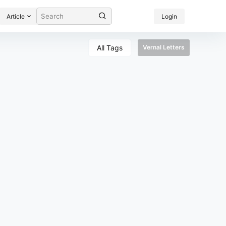
Article
Login
All Tags
Vernal Letters