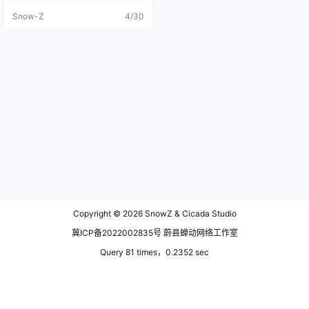
作为花海与日常生活画面的主配
Snow-Z
4/30
乐，也适合长时间背景聆听。（无
歌词 / No Lyrics） 声明：本专辑音
乐使用了AI工具创作的原创歌曲 收
听链接： - 汽水音乐（抖音）：http
s://qishui.douyin.com/s/ixGJkKoh/
- 网易云音乐：https://music.163.c
om/#/album?id=373625188 适用
场景： - 花海 / 草地 / 河堤 / 公园：
春日风光、旅行镜头、人像慢动作 -
咖啡馆 / 家居生活 / 生活方式内容：
温柔氛围、轻松陪伴 - 学习 / 写作 /
专注工作：低干扰、耐听不抢戏 -
通勤 / 城市散步：干净、柔和、带一
点电影感的背景层 - 纪录片观看 / 旁
白底乐：克制、透明、长期聆听友
好 曲风标签： Instrumental / Neo-
classical / Ambient / Light Cinema
tic / Clean Post-rock textures 如果
Copyright © 2026
SnowZ & Cicada Studio
你喜欢这种春日浪漫纯音乐歌单，
欢迎订阅频道并开启提醒：我会持
冀ICP备2022002835号 蔚县蝉动网络工作室
续更新更多适合专注与日常陪伴的
器乐合集。 第一首：花海序曲 / Blo
Query 81 times，0.2352 sec
om Overture 创作思路与灵感： 镜
头从花海的远景缓缓推进到近景，
风吹动花瓣，光落在花梢。第一首
需要像“进入花海”的第一口呼吸：小
提琴亲密、温暖，旋律克制但有记