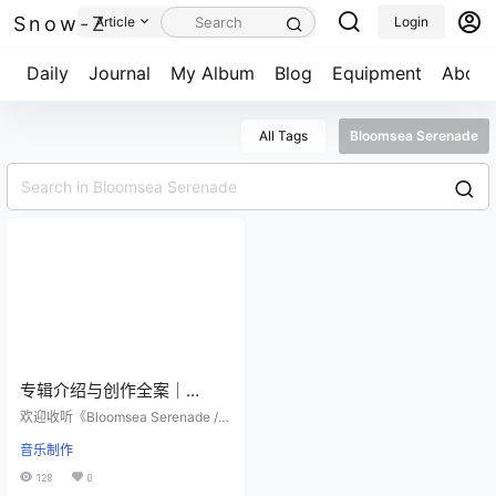
Snow-Z
Article
Login
Daily
Journal
My Album
Blog
Equipment
About
All Tags
Bloomsea Serenade
专辑介绍与创作全案｜
《Bloomsea Serenade / 花
欢迎收听《Bloomsea Serenade /
海小夜曲》
花海小夜曲》——一套写给春天的
音乐制作
浪漫器乐歌单。整体气质温柔明
亮、空间感充足，以小提琴的亲密
128
0
旋律与钢琴/弦乐的柔光铺陈，适合