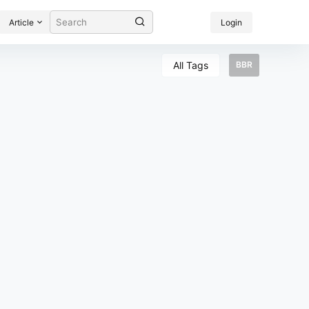
Article
Login
All Tags
BBR