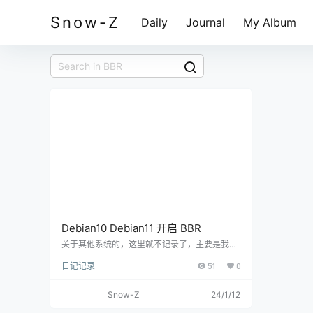
Snow-Z
Daily
Journal
My Album
Debian10 Debian11 开启 BBR
关于其他系统的，这里就不记录了，主要是我们
这边所有的生产线和开发测试环境用的都是 debi
日记记录
51
0
an 的，所以记录一下。TCP 拥塞控制算法 BBR
(Bottleneck Bandwidth and RTT) 可以大限度
地利用服务器带宽，减少排队的情况，提高网络
Snow-Z
24/1/12
质量。Debian10 / 11 默认的内核就是 4.19 版本
的内核而且编译了 TCP BBR 模块，所以可以直