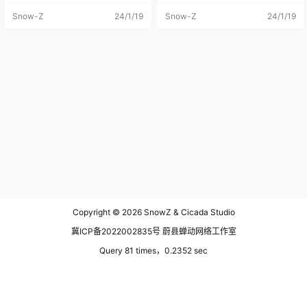
他地方给我的印象并不深刻。 「稠
新到一半出去拍照了，所以踩线的
Snow-Z
24/1/19
Snow-Z
24/1/19
李」 在杭州的时候疯狂拍花，拍了
行程没有全部记录完，今天再来水
一年四季的花，不光拍花还自己创
一篇。 今天的行程比较简单，一早
造出了很多的新品种。来了呼伦贝
上去了个私人动物园，说是野生动
尔，拍的花，前前后后加起来不超
物救助园区，实则是一个在村庄农
过10张……同行的人说这叫臭lizi
田附近的动物园，下午赶回海拉尔
花，但一直不知道学名叫什么，这
再去了一趟呼和诺尔湖景区，就基
几个字到底怎么写的一直不知道，
本上结束。 我在这个“野生动物救助
回来识花才知道确实是这个读音，
园区”拍的“野生”动物比较多，只能
叫稠李。花不香，略带有一丝异
说动物园也算不上，生活条件还是
味，一根枝头上开的密密麻麻的还
很恶劣的，虽然看到了很多鹿，也
挺好看的。 「马群」 卧龙山，穿越
看到了驯鹿，但这里是真的让我梦
了草地，一个野生的景区，穿越草
碎的地方，林深处见鹿的梦算是破
地的时候看到马群正在向我们走
灭了，就更别说在大雪纷飞的林子
来，这一幕还是很好看的，我在vlo
里蹲守鹿的出现了。 这里的很多
g里面有拍到一些。你们总说这样的
图，很多都是我的私藏，没有放出
场景有很多，但对我来说就是可遇
来过。 白色的鹿确实很少见，看到
不可求，毕竟谁能保证下一回来卧
白色毛发的鹿时，脑海里浮现的是
龙山，一样能拍到同样场景角度的
敦煌看过的九色鹿图案。 这头大鹿
Copyright © 2026
SnowZ & Cicada Studio
照片或视频？ 「额尔古纳」 每篇都
十分护着这三头小白鹿。 不同的驯
有一张巨幅全景，我为了治疗各位
鹿亚种之间的形态有很大差距，生
冀ICP备2022002835号 蔚县蝉动网络工作室
的颈椎正所谓煞费苦心。原图的大
活在南部地区的驯鹿要比北部的同
小让我不得不压缩再压缩，就连不
类体形更大。驯鹿的肩宽可以达到1
Query 81 times，0.2352 sec
少商业的图库都无法直接上传800M
20厘米，身长在1.5米到2.3米之
B-1.5GB左右图片素材。这一条弯弯
间。雄性和雌性之间也有体形差
曲曲的额尔古纳河，不仅是黑龙江
异，某些亚种的雄性体形可以达到
正源，还是中俄界河。从乌兰山景
雌性的两倍，但雄性和雌性驯鹿头
区的高空秋千观景台处望下去格外
上都长角，这也是驯鹿区别于其它