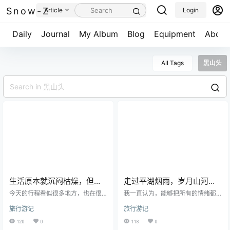
Snow-Z
Article
Login
Daily
Journal
My Album
Blog
Equipment
About
All Tags
黑山头
生活原本就沉闷枯燥，但是
走过平湖烟雨，岁月山河，
跑起来就会有风，做一个追
历经劫数，尝尽百味，人生
今天的行程看似很多地方，也在很
我一直认为，能够把所有的情绪都
风的人吧！
多的地方做了停留，但仍然是我这
才会生动又干净！
埋进心里，然后不动声色不表露的
旅行游记
旅行游记
几天下来拍照拍的最少的一天。基
人，才是智者。我可以嬉皮笑脸，
本上都在看酒店的路上，除了乌兰
实则心里把你按在地上反复摩擦。
120
0
118
0
山能看到到壮观的额尔古纳河，其
言归正传，太久没码字了，上回更