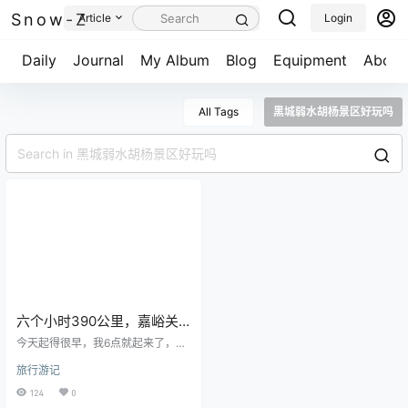
Snow-Z
Article
Login
Daily
Journal
My Album
Blog
Equipment
About
All Tags
黑城弱水胡杨景区好玩吗
六个小时390公里，嘉峪关
到阿拉善盟额济纳旗，所有
今天起得很早，我6点就起来了，我
的一切都是值得的！
还问马哥下楼去吃早饭吗？马哥没
旅行游记
反应，多半是还睡着。出门才发现
天还没亮，在酒店的对面的清真面
124
0
馆吃了半斤牛肉饺子。吃完回到房