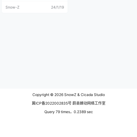
间把行李弄下楼，退了房泡了一杯
Snow-Z
24/1/19
红茶坐等马哥和两个老太太下来。
「大概是蹭团人的自觉性，我不想
别人等我。」 这刚刚上车，我的焦
虑症就又发作了，马哥的车有个好
处就是每个座位上都有充电口。其
中一个老太太一上来就坐了副驾驶
位置，说是要陪马哥聊天，马哥大
概看出了我的小心思，上路之后还
特地说了一嘴，说我是不是还想坐
在边上抽烟+拍风景。芜湖，被发现
了。其实前排有逆变器，可以给无
人机充电，我的无人机昨晚忘记充
电了。 路过金塔，我印象很深，这
里也有很大区域的胡杨林，而且金
塔的胡杨没有额济纳人多。今年经
过这一遭，我明年秋天真的可以去
金塔看看，主要是交通便利。 前排
副驾座位的阿姨太能唠嗑了，从上
Copyright © 2026
SnowZ & Cicada Studio
车开始唠的没停过，从养生唠到我
有没有对象啥的，因为刚见面不太
冀ICP备2022002835号 蔚县蝉动网络工作室
熟，并非社交牛逼症的我也没多搭
话。我躲在后座找了个摄像头拍不
Query 79 times，0.2389 sec
到的地方，解开安全带躺平，然后
全副武装开始补觉。毕竟有六个小
时做的车程，算上路上停靠休息啥
的差不多7小时的路程。 老太太们很
激动，有羊有牛有炊烟，我就还