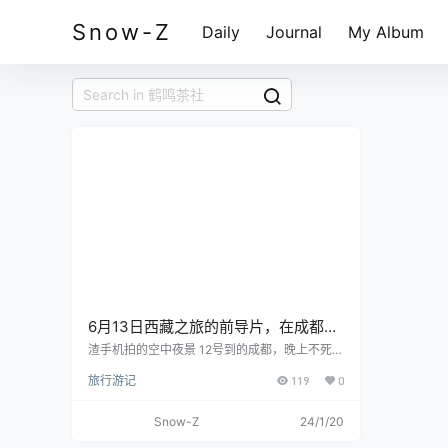
Snow-Z
Daily
Journal
My Album
6月13日西藏之旅的前导片，在成都享
受慢生活的一天！
渣手机拍的空中夜景 12号到的成都，晚上不死心
出去吃了个路边的老妈蹄花之后就伴随复杂的心
旅行游记
119
0
情睡了，13号的早饭非常丰盛，刚好碰上端午节
将至还有粽子吃。「本文多图，但都进行了有损
画质的高压处理，请放心食用(￣▽￣)~*，总图
Snow-Z
24/1/20
大小不超10MB」 今天的日程安排还是很紧凑
的，毕竟在成都的时间只有一天，明天就要往西