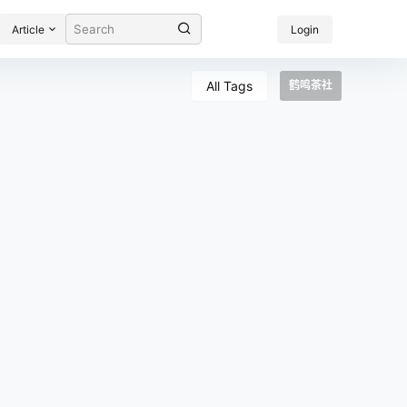
Article
Login
All Tags
鹤鸣茶社