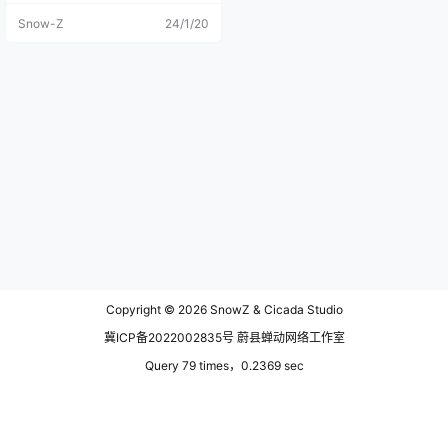
的时间，司机说可以去一个免费的
Snow-Z
24/1/20
寺庙转转，于是就来到了此处——
雷音寺，寺庙确实没什么游客过
来，整个寺庙很大很气派，远处的
禅房有不少僧人在说法。 在《西游
记》里唐僧师徒远赴西天取经，历
经了九九八十一难千辛万苦的来到
灵山的大雷音寺，好不容易才取得
经书却在回程路上发现竟是无字的
白纸本儿，师徒再次回到雷音寺，
找到了阿傩和伽叶，最后才能获取
真经。真实中的大雷音寺原型是那
烂陀寺，也就是玄奘在贞观五年抵
达古印度佛学中心的那烂陀寺，一
所著名的佛教寺院也是当时佛教的
最高学府，玄奘在那里修行了十七
年，最后带回佛舍利一百五十粒、
佛像七尊、经论六百五十七部。 传
说古代的时候在鸣沙山月牙泉附近
Copyright © 2026
SnowZ & Cicada Studio
有一座雷音寺，后来被风沙所掩
埋，毁于历史的尘埃。 今天的我们
冀ICP备2022002835号 蔚县蝉动网络工作室
所看到的雷音寺是国内外佛教团体
和敦煌市佛教协会捐赠的，在1991
Query 79 times，0.2369 sec
年正式对外开放的。后来在2008年
的时候雷音寺又以莫高窟第172窟壁
画《观无量寿佛经变》中西方极乐
净土的布局和造型重新设计扩建，
意图恢复西天古雷音寺的面貌。 既