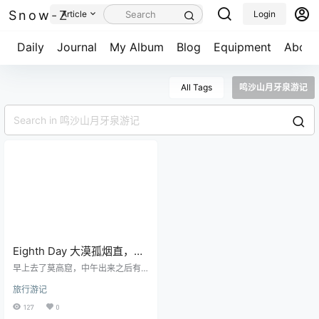
Snow-Z
Article
Login
Daily
Journal
My Album
Blog
Equipment
About
All Tags
鸣沙山月牙泉游记
Eighth Day 大漠孤烟直，长
河落日圆，鸣沙山月牙泉游
早上去了莫高窟，中午出来之后有
记！[下篇]
些空闲，本来想直接去鸣沙山的，
旅行游记
考虑到太阳太晒，怕在鸣沙山被晒
成煤球就准备下午等太阳快落山的
127
0
时候再去，所以中间有一大段空闲