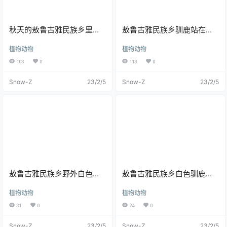
就是根河森林公园记录呼伦贝尔最
着拍着给自己来了一张自拍，本来
鹿种的显著特点之一；长角分枝繁
后的秋季色彩，但是我几经多次前
想发给某个人，后来发现好友列表
复，有时超过30叉，宽大的鹿蹄可
往根河都没有进去看敖鲁古雅驯鹿
里没有，这才想起来不久前这个人
避免陷入雪地中，悬蹄发达，行走
部落，所以借着这一次和朋友去就
秋天的敖鲁古雅民族乡里人
敖鲁古雅民族乡驯鹿站在森
被我拉黑了。咋一看，确实黑了，
时脚关节会发出特殊声响，可在暴
一起去了敖鲁古雅探索。 第一次听
头发也长了不少。 「云」 树林，往
风雪或永夜时，为后方的驯鹿提示
们抬手抚摸着低头的驯鹿
林阳光里的侧视图
到敖鲁古雅、鄂温克是2021年的年
深处去就是走一天都走不出去的森
位置，极短的尾巴可避免热量流
植物动物
植物动物
末，张兄给我介绍了呼伦贝尔的文
林，沿着马路的树林子里有很多别
失。 驯鹿的身体上覆盖着轻盈但极
化民族历史时听到的，我对敖鲁古
的花类，大面积的扎堆有着些许的
为抗寒冷的毛皮。不同亚种、性别
103
0
113
0
雅这四个字第一次知道时，充满了
粉红色。 「村长的家」 中国最后一
的毛色在不同的季节有显著不同，
神秘感的想象。而撮罗子、驯鹿、
个狩猎部落敖鲁古雅，“敖鲁古雅”为
雄性北美林地驯鹿在夏季时的深棕
Snow-Z
23/2/5
Snow-Z
23/2/5
打猎的鄂温克族、大山里的神秘部
鄂温克语，意为“杨树茂盛的地方”。
褐色，格陵兰岛上的是白色的。驯
落，这些充满着神秘童话色彩的名
鄂温克语（又译埃文基语或索伦
鹿的主要分布于还是在北半球的环
字一遍又一遍的印在我脑海里。回
语、Evenki，1930年代前与鄂温语
北极地区，包括在欧亚大陆和北美
想起自己为什么来呼伦贝尔，其实
合称通古斯语）是鄂温克族的传统
洲北部及一些大型岛屿。在咱们国
最初也只是想探索并记录这些即将
民族语言，为通古斯语族中最多人
家，驯鹿只在大兴安岭东北部林
消失货已经消失的文明踪迹。 最后
使用的语言，使用人口约2.9万人。
区，在以前驯鹿还是鄂温克族的交
成功与否不说了，但就整个呼伦贝
居住于中蒙两国的族人根据民族语
通工具。现在鄂温克族大部分族人
尔的旅程，对我个人而言收获是巨
言汉译作「鄂温克族」，而俄罗斯
都从山林里下到了城镇，养殖驯鹿
大的。 说实话，敖鲁古雅的门票算
境内的族人则根据俄罗斯语汉译为
的用途已经变成旅游体验观赏的一
是物有所值的，园区进门处有很多
「埃文基族」，并衍生出「鄂温克
环。 动物也是有情绪的，能令人产
的小兔子和小鸟在你身边转悠，我
语」、「埃文基语」两个语言名
生共情，这张照片是这一天的行程
敖鲁古雅民族乡野外白色驯
敖鲁古雅民族乡白色驯鹿的
们为了和他们合影买了一大包瓜
称。 十分不幸，鄂温克语没有属于
里拍到的最喜欢的，也是最有感觉
子；但有一说一这个瓜子真的很
自己的文字，在牧区都使用蒙古语
的一张。我想我能够感受到它在这
鹿的特写镜头
头部鹿角特写
香，喂鸟是其次，我们边走边磕，
字母书写，随着时代变迁，会说鄂
铁栏后的心情。 不免自嘲，上一回
植物动物
植物动物
自己吃掉了一大包。 我是第一次知
温克语言的人越来越少，少数民族
拍到这么多动物，还是在可可西
道兔子原来还是瓜子的，他们真的
31
0
24
0
逐渐逐渐都走向了一个民族大团结
里。 这是去年8月在可可西里的一条
会把瓜子磕开，然后吃掉里面的
的道路。随之而来的就是文化的没
与公路并行的青藏铁路边捕捉到的
仁。动如脱兔一点都没说错，这兔
落，年轻一辈的人向往更好的生
高原精灵。这是震撼，小心翼翼，
Snow-Z
23/2/5
Snow-Z
23/2/5