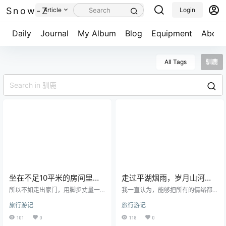
Snow-Z
Article
Login
Daily
Journal
My Album
Blog
Equipment
About
All Tags
驯鹿
坐在不足10平米的房间里，
走过平湖烟雨，岁月山河，
看着网上968万平方公里的
历经劫数，尝尽百味，人生
所以不如走出家门，用脚步丈量一
我一直认为，能够把所有的情绪都
绚丽！
下祖国的大地吧！ 今天咱们长话短
才会生动又干净！
埋进心里，然后不动声色不表露的
旅行游记
旅行游记
说，主要还是发图为准，记录一下
人，才是智者。我可以嬉皮笑脸，
所见即所得的大好河山。 早上去的
实则心里把你按在地上反复摩擦。
101
0
118
0
根河源湿地，我开的车，车上还带
言归正传，太久没码字了，上回更