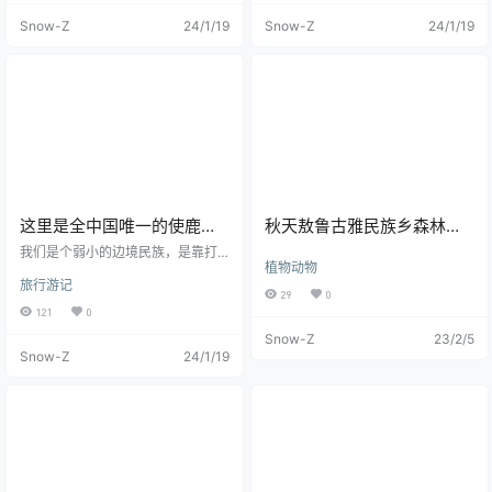
着一个景区的工作人员，一路上这
新到一半出去拍照了，所以踩线的
Snow-Z
24/1/19
Snow-Z
24/1/19
个大哥一直说的不停，我有的没的
行程没有全部记录完，今天再来水
听了一路，感觉是这个景区的股东
一篇。 今天的行程比较简单，一早
级人物，结果后来才知道都TM是吹
上去了个私人动物园，说是野生动
的…… 只能说我太年轻没见过世面，
物救助园区，实则是一个在村庄农
还没有完全适应这里的吹牛皮文
田附近的动物园，下午赶回海拉尔
化。 「绿意」 根河源国家湿地公
再去了一趟呼和诺尔湖景区，就基
园，从住的地方到景区算不上太
本上结束。 我在这个“野生动物救助
远，一路上都在森林里穿梭，给我
园区”拍的“野生”动物比较多，只能
的感觉就是仿佛回到了兴安盟，广
说动物园也算不上，生活条件还是
袤无垠的林场大概都这样。说是湿
很恶劣的，虽然看到了很多鹿，也
地比较大，但是光从他们踩线看点
看到了驯鹿，但这里是真的让我梦
的行程来说，基本上看不到什么湿
碎的地方，林深处见鹿的梦算是破
这里是全中国唯一的使鹿部
秋天敖鲁古雅民族乡森林里
地，也没有这个时间去光顾湿地。
灭了，就更别说在大雪纷飞的林子
落，我们进行了一场关于森
的驯鹿
我们是个弱小的边境民族，是靠打
「撮罗子」 是一个猎民点的体验
里蹲守鹿的出现了。 这里的很多
植物动物
林精灵的探索之旅！
猎过来的，祖祖辈辈生活在大森林
处，据说旺季了会有驯鹿还有鄂温
图，很多都是我的私藏，没有放出
旅行游记
里，守着山林，我们有自己的传
克族人在这里，可以研学或开展一
来过。 白色的鹿确实很少见，看到
29
0
统，有猎枪，是中国唯一养驯鹿的
些户外活动。就和我上一篇里说的
白色毛发的鹿时，脑海里浮现的是
121
0
民族，跟别的民族不一样，我们应
一样，我其实对这个没啥兴趣，这
敦煌看过的九色鹿图案。 这头大鹿
Snow-Z
23/2/5
该保护自己民族的东西。我们跟大
是流水线的操作，每一个来的人体
十分护着这三头小白鹿。 不同的驯
Snow-Z
24/1/19
自然非常亲近，过着自己的生活，
验到的都是同一套东西，说出来的
鹿亚种之间的形态有很大差距，生
我们并不需要太多的钱，大自然里
都是同一个模板的故事。 「格格不
活在南部地区的驯鹿要比北部的同
什么都有。 ——玛利亚·索（中国最
入」 和森林及这个景区格格不入的
类体形更大。驯鹿的肩宽可以达到1
后一位女酋长「已故」） 2022年9
木屋别墅区，一大块人工的景观度
20厘米，身长在1.5米到2.3米之
月22日，我们的9月寻秋之旅到数第
假地。但是从空中的视角望下去，
间。雄性和雌性之间也有体形差
二站——敖鲁古雅；早上从呼伦贝
视觉呈现还是挺好看的，天空的颜
异，某些亚种的雄性体形可以达到
尔海拉尔区出发，开上了去往根河
色倒影在水面上，在太阳光的照射
雌性的两倍，但雄性和雌性驯鹿头
的公路，这一次原本的目的地其实
下，呈现出不同的色彩。 「㭤」 拍
上都长角，这也是驯鹿区别于其它