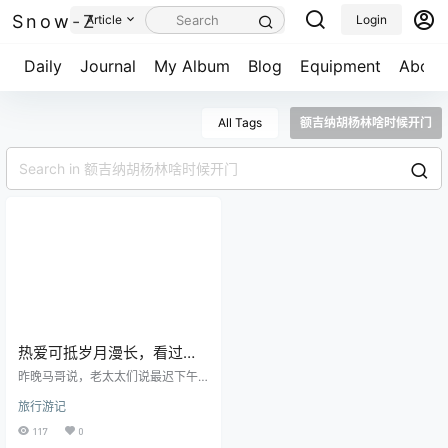
Snow-Z
Article
Login
Daily
Journal
My Album
Blog
Equipment
About
All Tags
额吉纳胡杨林啥时候开门
热爱可抵岁月漫长，看过了
黑城弱水胡杨林，额济纳胡
昨晚马哥说，老太太们说最迟下午1
杨林的体验稍微落了一大
点30分要出来了，不然赶去嘉峪关
旅行游记
会来不及，我特地问了一下景区最
截！
早的开门时间想争取在早点去；早
117
0
上天微亮我又出门了，还好附近有