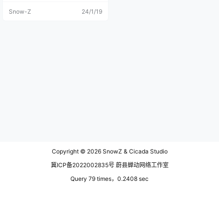
已经营业的早餐店了，今天几乎一
Snow-Z
24/1/19
个早上都要在景区里，心里想着一
定要吃的卫生舒服，不然对于一个
人出门的人来说很不方便。 点了一
份羊肉面，要了一个荷包蛋，吃了
一半吃出一根15厘米长的头发丝，
还有点儿卷发，看了一眼厨房里忙
碌的厨师们，男男女女也不戴帽
子；我就喊来了老板，老板说给我
重做一份；我说算了，我赶时间
呢，我就是想说你们要注意厨房卫
生啊；老板说好的好的，就回到了
吧台继续开始数钱。 吃完早饭7点2
5分，打了一壶热水背上包往景区
走，天渐渐破晓，大地朦朦胧胧
的，额济纳河的河面上笼罩着银灰
色的轻纱，天空从蓝调转换到了鱼
肚白，整个景区周围渐渐地光亮了
起来。 没想到啊，着实意外，一早
Copyright © 2026
SnowZ & Cicada Studio
上到额济纳的景区大门口时，已经
是这样的景象了，夕阳旅行团已在
冀ICP备2022002835号 蔚县蝉动网络工作室
门口准备了；景区里一样不能抽
烟，在外面趁机抽了两根烟，立马
Query 79 times，0.2408 sec
进到里面去，争取可以避开阿姨
们。可惜里面早就被大爷和大妈给
占满了，还是我草率了，人人都想
避开人群，结果人人都在人群中
心。 太阳已经升起来了，林间的夹