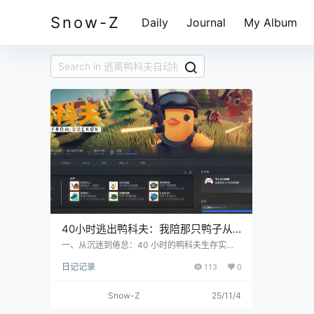
Snow-Z
Daily
Journal
My Album
40小时逃出鸭科夫：我陪那只鸭子从
热血沸腾，到索然无味，再到创意工坊
一、从沉迷到倦怠：40 小时的鸭科夫生存实录
当一只叼着步枪的鸭子在 “鸭科夫星” 的废墟中捡
重获新生
日记记录
113
0
起第一块金属碎片时，我立刻被这款游戏的反差
感击中了。作为 B 站自研、仅 5 人团队打造的国
产黑马，它用 2GB 的极小体量装下了 40 小时主
Snow-Z
25/11/4
线的庞大内容，Steam 上 96% 的好评率和超 30
万的同时在线人数，足以证明其魅力。 萌系卡通