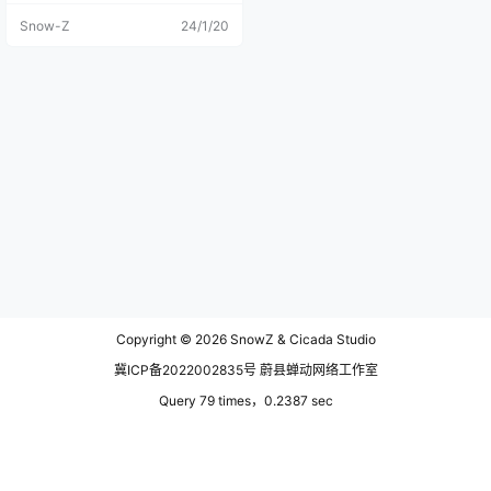
上起来还没吃早饭就去隔壁的海螺
Snow-Z
24/1/20
沟里逛了一下，但是大意了啊山路
崎岖且不好走，陡坡＞45°下山容易
没发现，上山累屎个人，背着设备
空腹爬山，差点要了我半条命！ 不
过早起还是有好处的，云雾很大而
且没啥人，不过还是没能看到贡嘎
的主峰！ Ps：本文配图总大小7.2M
B，尺寸为1200规格，为49张有损
画质高压图。 海螺沟温泉山谷 这张
图其实是昨天下午拍的航拍图，前
期在修图的时候学艺不精没有处理
太多的细节。 云雾之间 红房子 雾
雾森 三张图给大家感受一下晨雾的
氛围，走在山林间穿云踏雾就仿佛
自己在天宫的云海里遨游。触手可
及的雾气让人感觉仙气儿十足，似
乎在原始森林里真的有退隐的世外
高人住着！ 千元机的涂抹慢曝光 其
Copyright © 2026
SnowZ & Cicada Studio
实附近的沟里也没有冰川什么的美
景，雪山融化下来的雪水在这里汇
冀ICP备2022002835号 蔚县蝉动网络工作室
聚成了一条水流湍急的小溪，小溪
里的石头比较好看，有五花肉和一
Query 79 times，0.2387 sec
些图案奇特的岩石。这里不得不提
一嘴，千元机能拍慢门我是没想到
的，起初在手机里看的时候没看出
什么大毛病，放大后就发现这个涂
抹感真是严重，我在放大后看到的