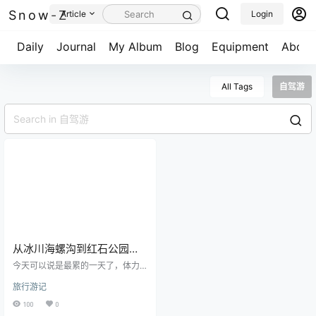
Snow-Z
Article
Login
Daily
Journal
My Album
Blog
Equipment
About
All Tags
自驾游
从冰川海螺沟到红石公园，
最后抵达了传说中的摄影天
今天可以说是最累的一天了，体力
堂新都桥！
完全透支了，早上一早就把体力全
旅行游记
部透支了，以至于后半程我处于昏
迷状态。昨晚住在海螺沟的山上，
100
0
昨天到了这里也没在附近逛逛，早