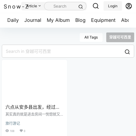
Snow-Z
Article
Login
Daily
Journal
My Album
Blog
Equipment
About
All Tags
穿越可可西里
六点从安多县出发，经过唐
古拉山，穿越可可西里保护
其实真的就是进去房间一恍惚就又
区，看到红色河水的三江源
起来了，天还没亮，起来时我特地
旅行游记
看了时间，5点38分，我在马哥的车
沱沱河，意外捕捉到了藏羚
边拍下了马哥的车子，马哥可能都
108
0
羊。
没睡着过，清晨趁我们在休息的时