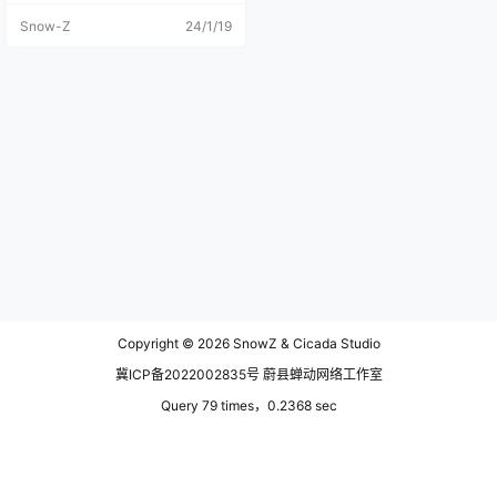
候，出去加油还受了一肚子气。24
Snow-Z
24/1/19
小时的安多县中石油加油站，五点
多关着灯，加油站值班人员不给加
油并还说马哥打扰他睡觉了，用藏
语骂骂咧咧的，期间还发生了肢体
上的冲突。 出门找了个开了门的早
餐店吃饱就有出发了，由于不是清
真店，马哥没吃早饭，就带着我们
继续赶路了。六点多的安多县，天
空泛着鱼肚白，是个阴天也看不到
日出了，唐古拉山的主峰想都没
想，自然也是看不到了。 路上又开
始下雨了，109的这个路段真的路况
很差，全是炮弹坑，走上这条路才
知道什么叫做路途颠簸，因为道路
造在冻土层上，这条路上又是大车
偏多，一边刚修好，一边又坏了，
目测只有造高架才能一劳永逸。 日
出没看到，马哥依然有点困，疲劳
Copyright © 2026
SnowZ & Cicada Studio
的双眼充满了血丝，我有点反悔
了，不应该选择往回走，我起初不
冀ICP备2022002835号 蔚县蝉动网络工作室
知道，通常他回西宁车子都是托运
的，没想到这条路上这么难开。 一
Query 79 times，0.2368 sec
路上过来，一直看到路边很多这样
的棒棒，马哥说是散热棒，为了降
温用的，回来查了才知道原理。青
藏高原上有许多地方是冻土地带，
高原阳光强烈，表层土壤在夏天时