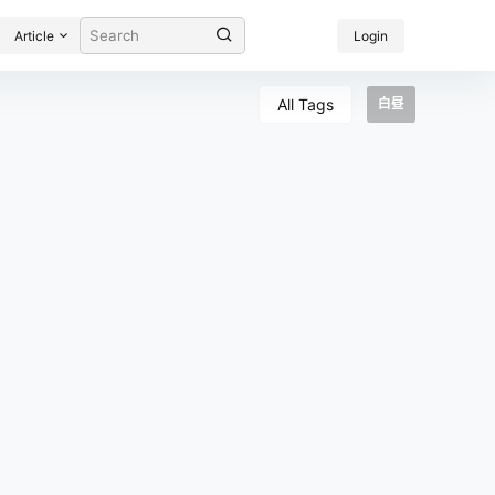
Article
Login
All Tags
白昼