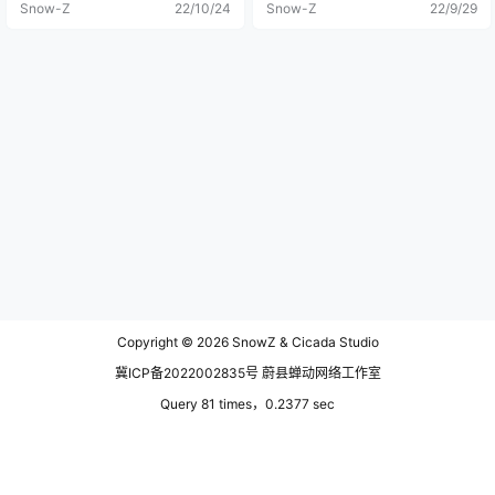
Snow-Z
22/10/24
Snow-Z
22/9/29
Copyright © 2026
SnowZ & Cicada Studio
冀ICP备2022002835号 蔚县蝉动网络工作室
Query 81 times，0.2377 sec