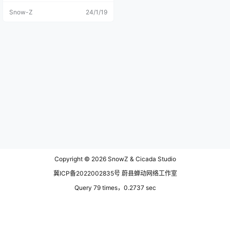
乌镇、南浔、塘栖、安昌、龙门、
Snow-Z
24/1/19
深澳、西塘都去过，古镇的商业不
乏就是各种外来商品，常在浙江的
古镇中吃到长沙的臭豆腐，各类潮
流网红奶茶饮品，以及不少义乌产
的各类小商品，鲜少有当地独有特
色的商业。 游埠古镇的商业恰到好
处，整个古镇，一半是早茶街，一
半是古迹保存区，早茶街看到的店
面，出售的商品全是本地特色，比
如当地的酥饼、肉沉子等。游客能
不能接受商业，我是可以接受商业
的，商业也是古镇的一部分，以前
的古镇繁华，不就是商埠繁荣，来
往的商贾很多。但是商业一定要有
当地的特色，出售当地的特产，并
非是充斥大量不合地区文化的商
业。 整个游埠古镇的宗祠、庙宇、
牌坊、鼓楼等多数保存完好，横贯
Copyright © 2026
SnowZ & Cicada Studio
镇内的游埠溪上有清代所建的"太平
桥"、"永安桥"、"永济桥"、"永福
冀ICP备2022002835号 蔚县蝉动网络工作室
桥"、"潦溪桥"，总称"五马归槽"，
堪称一绝。 500米的早茶街，沿街
Query 79 times，0.2737 sec
都是餐食店，大家各凭本事和自己
的独门手艺赚钱，你一家我一家，
沿着屋檐都是吃早茶的地方。门口
的桌子就是房门板子，白天开门做
生意当桌板用，晚上收摊就是门板