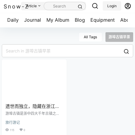
Snow-Z
Article
Login
Daily
Journal
My Album
Blog
Equipment
About
All Tags
游埠古镇早茶
遗世而独立，隐藏在浙江兰
溪的千年古镇，有着江南第
游埠古镇是浙中四大千年古镇之
一早茶街的美誉！
一，文物古迹保存的比较好，相比
旅行游记
较于其他的古镇来说，商业气息浓
厚但没有破坏原有的商业面貌。我
115
0
探寻过不少古镇，浙江比较有名的