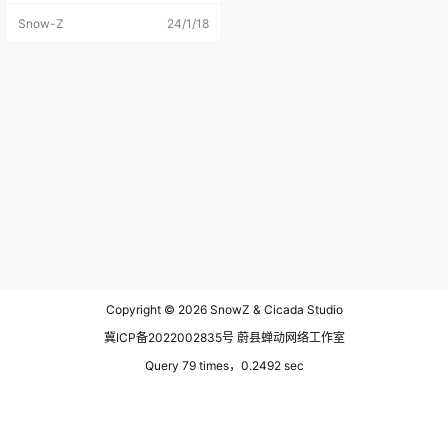
间。另外其他的时间，我还在研究AI
Snow-Z
24/1/18
CG相关领域的内容，所以一直没时
间来码字更新。 关于扎龙自然保护
区的图片，其实在秦皇岛的时候我
整理过一部分，后来不是很满意，
回到杭州之后我全部推翻重新整理
了一遍，因为拍的都是飞禽，所以
当时都是高速快门连拍的，回来重
新整理发现，在扎龙拍摄丹顶鹤，
两台相机大约拍了3000多张图。本
文所用到的图片，都是这次重新整
理之后的。 我从呼伦贝尔出来是去
年十一长假的时候，借着高速免费
就往杭州方向自驾了，计划是沿途
在多个城市停留拍摄游玩，算上七
七八八的城市停留，回程的总距离
应该是在4000公里至5000公里左
右。我回顾了一下我回来的导航数
据，我发现我属于一路高歌猛进，
Copyright © 2026
SnowZ & Cicada Studio
一开始每天开200-300公里，后来
300-400公里，最后一天直接100
冀ICP备2022002835号 蔚县蝉动网络工作室
0公里干回杭州。 但，出师不利，我
带着我在呼伦贝尔领养的姜子牙一
Query 79 times，0.2492 sec
起回来，第一天在海拉尔抵达扎兰
屯的时候就状况频频，因为第一次
带着猫咪远行，没有考虑的太周
全，姜子牙在路上一直喵喵叫，晚
上在选择酒店的时候也没考虑到不