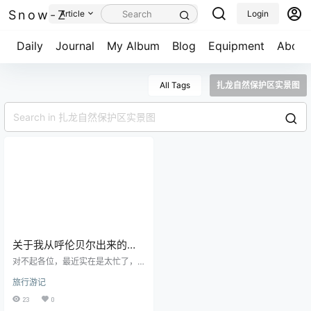
Snow-Z
Article
Login
Daily
Journal
My Album
Blog
Equipment
About
All Tags
扎龙自然保护区实景图
关于我从呼伦贝尔出来的第
一站停留地，黑龙江齐齐哈
对不起各位，最近实在是太忙了，
尔扎龙自然保护区！
导航网上新分区，后台1千条新站的
旅行游记
链接，我们两个人每天晚上开着腾
讯会议，一条一条的审核整理并补
23
0
充遗漏的内容，花了近半个月的时