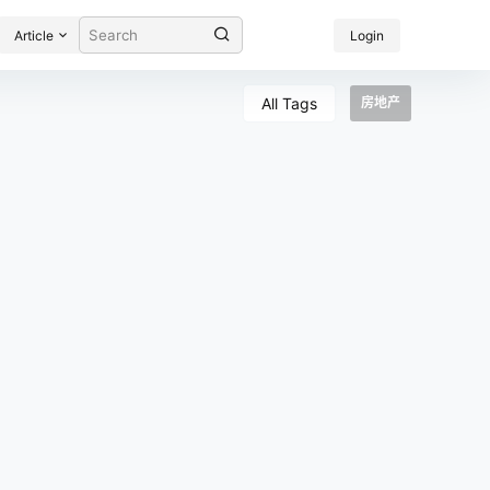
Article
Login
All Tags
房地产