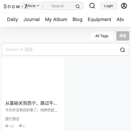
Snow-Z
Article
Login
Daily
Journal
My Album
Blog
Equipment
About
All Tags
峨堡
从嘉峪关到西宁，路过牛羊
成群的祁连大草原，翻越大
今天并没有别的事了，纯粹的赶
雪中的祁连山，半路车坏了
路，从嘉峪关回西宁去，明天要飞
旅行游记
回杭州了，这个短暂的旅程就即将
险些回不到西宁！
落幕了。 这张图我偷偷在车上拍
123
0
的，不可言说不可言说，本来还有