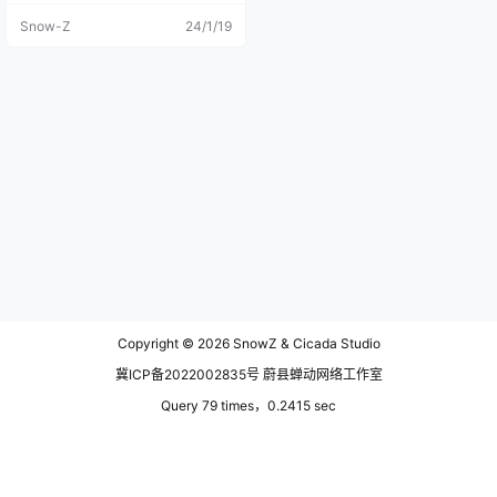
个连贯的，自己想象一下吧。 这个
Snow-Z
24/1/19
应该也是胡杨树林吧，就是比较
小，没有走下去，在车上匆忙的咔
嚓了一张。 看不腻的高山和田野，
看不腻的牛羊和草原。 我想带你去
玉米地里，虚虚实实若即若离的背
影，压倒一大片玉米杆，是秋收的
味道和喜悦。 已经是秋末了的祁连
山国家公园，青青草地已沉浸在最
后的秋色里变成了一片金黄色。 路
过峨堡的时候，气温已经降到很低
了，一直在飘着雪，车上一直有暖
气还感受不到寒冷，一下车我就后
悔了，冷的我直打哆嗦，一时间无
法适应外界的温度。 没有下车吃午
饭，在嘉峪关马哥请我们吃了大盘
鸡，后来因为量实在是太大，我们
四个人都吃不完，于是打包了大盘
鸡，今天的午饭就是大盘鸡+饼子，
Copyright © 2026
SnowZ & Cicada Studio
阿姨们还有小零食若干，可以说吃
的很好了。我对吃其实不怎么在
冀ICP备2022002835号 蔚县蝉动网络工作室
乎，如果是和对象出去，我会去打
卡，如果只身一人，吃和住随便点
Query 79 times，0.2415 sec
都可以，吃饱就行，对于住宿只要
有个地方能睡就行。 吃完午饭回到
座位上开始充电，气温的降低随之
而来的就是手机的电量危机，谁知
道座位上的充电口突然没有电，马