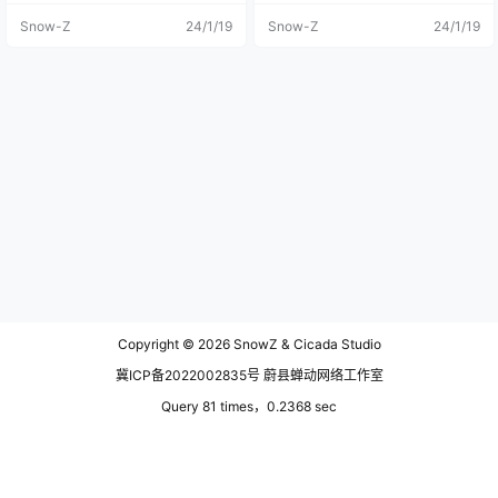
胧天微微亮，我就去拍了雾景，一
吧，看看秋日的大草原，体验一下
Snow-Z
24/1/19
Snow-Z
24/1/19
直拍到早上6点多才恋恋不舍回到车
丰收劳作。 金秋时节，收获与喜悦
上小憩，但是睡了没多久感觉，10
并存，田野在阳光照射下一片金
点30几分的时候睡在车里被热醒
黄，一望无际，一堆堆捆扎好的干
了，太阳当头照，直晒的车内温度
草堆堆放在田地里。 拍摄位置在呼
攀升，因为6点的时候还有点冷，我
伦贝尔海拉尔，一条公路附近的农
还在身上盖了一层小被子，醒来的
场。 停车的位置离我看到的农场有
时候感觉自己热的捂出了痱子。 天
点远，所以我还是航拍为主。 两块
微亮的林间晨雾，林区的湖面水汽
田地被中间的绿植区分开，刚好有
充足，雾气弥漫在湖面上，远处林
着明显的对比。 丰收季节的人们，
子外的小木屋在这个时候就格外具
用自己勤劳的双手收获着希望，收
有氛围感。我在按下快门的时候就
获着幸福。秋天的呼伦贝尔田野里
在脑海里有了一幅生活在森林里的
金色的庄家，给秋季增添了无限生
画面感，仿佛自己就是木屋的主
机。 拍完这个秋收的尾声，我感觉
人，脑海里的自己，在早上出了木
这一趟的旅程还算圆满了，在莫尔
屋，站在雾气弥漫的湖边喝一杯热
道嘎被漫山遍野的金黄色所震撼，
咖啡，呼吸一下大自然的清新空
在根河看到了关于秋的所有美好，
气，然后回到屋里开始一天的劳
有惊喜有失望，想要的风景基本上
作。晚上的时候，林区温度低，小
都有了，甚至夹杂着很多意外收
Copyright © 2026
SnowZ & Cicada Studio
屋里烧柴火取暖，听柴火在壁炉里
获；如果我早一点能把车托运到呼
发出的声响，温一壶牛奶，抱着牛
伦贝尔，也许就能去到更多更远的
冀ICP备2022002835号 蔚县蝉动网络工作室
奶杯坐在摇摇椅上，和自己喜欢的
地方，人就是这样犹犹豫豫把时间
人，说一说今天发生的趣事，然后
浪费在无关紧要的琐碎里，回头才
Query 81 times，0.2368 sec
一起计划着过冬要准备的农活。 其
发现前面浑浑噩噩的不知道在干什
实很多的场景，在拍摄的时候已经
么。 呼伦贝尔寻秋之旅的前半程算
想到了画面感，它不商业，也不一
是全部更新完了，后半程的内容，
定好看，但对我来说，看到就有了
我仍在努力整理图片中，感谢大家
画面，很多的时候不是盲目的按下
一直以来的支持！