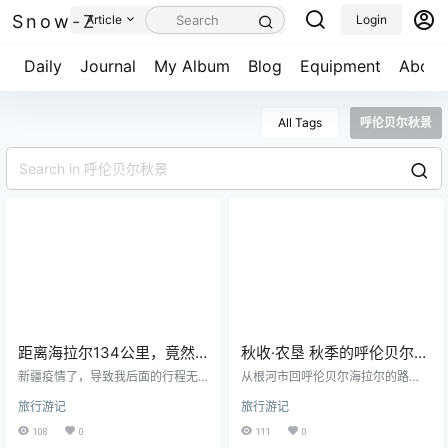
Snow-Z
Article
Login
Daily
Journal
My Album
Blog
Equipment
About
All Tags
呼伦贝尔秋景
距离海拉尔134公里，竟然
秋收·农垦 秋季的呼伦贝尔农
藏着一个媲美喀纳斯的小仙
田风光随手拍！
新疆疫情了，导致我后面的行程无
从根河市回呼伦贝尔海拉尔的路
境！
法进行，8月12日跑去红花尔基拍了
上，路过一大片农场，觉得这一次
旅行游记
旅行游记
英仙座的流星雨，但是我没想到白
没有拍到秋收有点小遗憾，刚好看
天的时候这个地方这么美！ 拍流星
到了秋收的尾声便停车记录了一
108
0
111
0
雨拍到凌晨4点，5点的时候雾气朦
下。 明年的秋天一起来呼伦贝尔