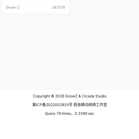
方就是莫尔格勒河，我想，也差不
Snow-Z
24/1/19
多该要和呼伦贝尔说再见了，为时
半年的呼盟之旅也该进入倒计时
了，计划趁着之后的国庆就往杭州
自驾走了。莫尔格勒河是抵达呼盟
去的最开始的地方，我觉得也是最
后该结束旅程的地方，有始有终。
在这一条弯弯曲曲的河流之上，我
记录下了它春夏秋冬的绝美姿态，
他将带着我的记忆一直流淌到远
方。 路上想去断崖上在目睹一次莫
尔格勒河的最佳位置，结果没去
成，断崖的区域已经开始动工规划
景区了，但好在无人机可以直接飞
到断崖的位置上，也算是把我带过
去了。 一段旅程总会又结束，也会
有新的开始，其实作为一个旅人，
我深知其中的缘由，我很感谢这一
次的内蒙之行，让我有足够的时间
Copyright © 2026
SnowZ & Cicada Studio
和机会了解和记录这个地方。 这里
是梦开始最初的地方，我驱车行驶
冀ICP备2022002835号 蔚县蝉动网络工作室
在白雪皑皑的公路上，第一次完成
了雪地驾驶，在雪地里自由的奔
Query 79 times，0.2369 sec
跑，在莫尔格勒河畔放肆地呐喊。
直到太阳躲进厚厚的云层里，我都
不想就这样离开。其实去过这么多
地方，我承认我喜欢藏区的雪山海
子，也喜欢那青藏高原的神秘，喜