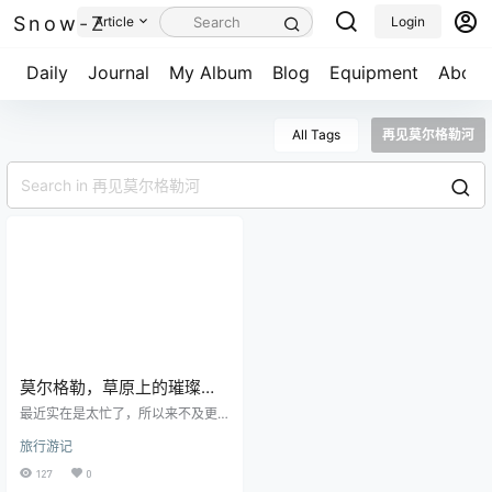
Snow-Z
Article
Login
Daily
Journal
My Album
Blog
Equipment
About
All Tags
再见莫尔格勒河
莫尔格勒，草原上的璀璨银
河，感谢带给我完美秋季的
最近实在是太忙了，所以来不及更
呼伦贝尔！
新这秋季之旅的最后一篇。前一天
旅行游记
在根河源森林公园拍完，而今天更
新的这一天就是从根河往呼伦贝尔
127
0
海拉尔区返回，路上唯一停留的地