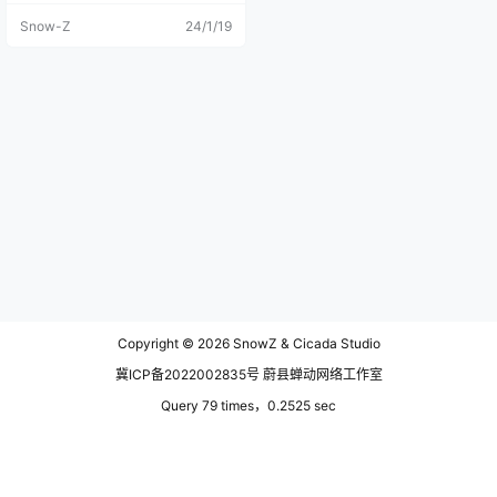
朵，你有你的思念。你遇见一个姑
Snow-Z
24/1/19
娘，你遇见另一个自己。 来呼伦贝
尔也快一个月了，看到过这高立在
云间的白塔无数次，却没有真正意
义上接近过，直到有一天我决定好
好的去景区逛逛。 两河圣山，是镶
嵌在草原城中一颗圣洁明珠，这是
少有的让我感受到佛教的庄严神秘
的地方。景区离我住的地方11公
里，十一公里的距离可以让我暂时
的远离这俗世的喧嚣。 站在这蓝天
白云之间的慈积金刚塔前，微风袭
来，悬挂的五色经幡也随着风飘动
着，静下心来听经幡的声响，一时
间仿佛自己随着风穿越了时光隧
道，回到了那神秘的西藏。 大隐于
市的金刚塔高高地耸立在敖包山
上，与天并肩高高在上的守护着草
原之城，为来往的人们指引方向。
Copyright © 2026
SnowZ & Cicada Studio
从金刚塔下来被眼前的建筑群所吸
引了，达尔吉林寺，是藏传佛教格
冀ICP备2022002835号 蔚县蝉动网络工作室
鲁派的寺院。达尔吉林是藏语，汉
语里这是昌盛寺寺院。大概寓意也
Query 79 times，0.2525 sec
是为了祈福繁荣昌盛吧。 在同一个
景区里有多个不同宗教元素的建
筑，也体现了呼伦贝尔这座城市，
对多元文化的理解和包容。 这里的
寺庙，让我这个俗人真正意义上的