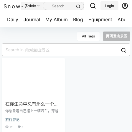
Snow-Z
Article
Login
Daily
Journal
My Album
Blog
Equipment
About
All Tags
两河圣山景区
在你生命中总有那么一个下
午，想要去到遥远的天边！
你想象着自己搭上一辆汽车，穿越
城市的高架桥，华灯初上和色彩斑
旅行游记
斓都留在身后。 从此之后，你是你
的司机，你是你的乘客。你和你的
89
0
旅途，你和你的风沙。你有你的花