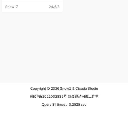
出的计划，但终究因为太多的事情
Snow-Z
24/6/3
耽搁着没去成，所以这一次终于了
有了这样的机会去打卡。然而一开
始计划两个人去，后来也有计划一
群人去，最终的最终，是我一个人
去。一个人去，在岛上认识了20个
新朋友…… 东极岛并不是一个正式的
地理名称，也不是指单个的岛屿，
而是人门习惯上对浙江省舟山市普
陀区东极镇所辖的所有岛屿的总
称，主要的有庙子湖岛、青浜
岛、 东福山岛、黄兴岛；而我此次
因为时间的关系只去了一个东福山
岛。 我从杭州自驾出发，出发前就
购买了朱家尖去往庙子湖的船票，
目的地很明确就是东福山岛，返程
时途径庙子湖岛稍作休息并没多停
留就坐船回了朱家尖。这一趟旅
程，尽管艰辛异常，却也令人难
Copyright © 2026
SnowZ & Cicada Studio
忘。当我终于捕捉到那片浩瀚银河
与梦幻蓝眼泪的瞬间，所有的波折
冀ICP备2022002835号 蔚县蝉动网络工作室
与辛苦都化作了无关紧要的尘埃。
站在朱家尖码头看大海，颜色就像
Query 81 times，0.2525 sec
杭州钱塘江一样，浑浊不堪。我想
就这？果然社交媒体上都是些骗人
的玩意儿，什么湛蓝的大海，又被
骗了啊。 在庙子湖转乘去往东福山
的船上，我和一位来自江西的小哥