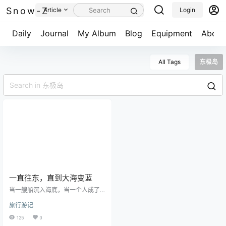
Snow-Z
Article
Login
Daily
Journal
My Album
Blog
Equipment
About
All Tags
东极岛
一直往东，直到大海变蓝
当一艘船沉入海底，当一个人成了
谜…… 舟山有一千多个岛屿，多到惊
旅行游记
讶，我也算是重新Get了目标，有机
会可以把舟山群岛全部探索完。 “我
125
0
想去东极岛”，这是一个6年前就喊