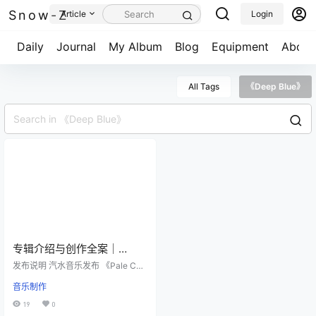
Snow-Z
Article
Login
Daily
Journal
My Album
Blog
Equipment
About
All Tags
《Deep Blue》
专辑介绍与创作全案｜
《Pale Coastlines / 苍白海
发布说明 汽水音乐发布 《Pale Coa
岸线》
stlines》 https://www.qishui.com/
音乐制作
share/album?album_id=76372287
67089362979网易云音乐发布 《D
19
0
eep Blue》 https://music.163.com/