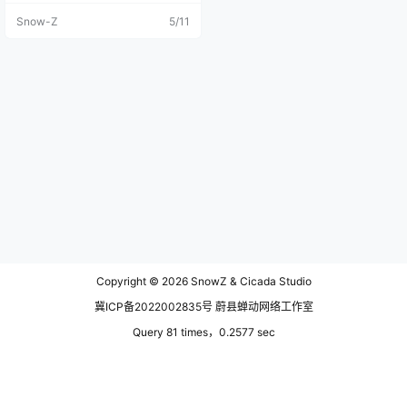
#/album?id=375578112 风格定位
Snow-Z
5/11
说明：这是一张全新的 7 首纯音乐
+ 1 首主题曲组成的专辑，核心方向
是“忧郁、宽阔、安静、缓慢推进、
带雾感与海岸感的后摇氛围器乐”，
重点吸收现代 Ambient Post-rock /
Melancholic Instrumental 中常见
的清音电吉他、钢琴动机、长尾混
响、低饱和鼓组、微弱失真墙、缓
慢渐强和空旷自然空间感，但不直
接复制任何现有艺人、专辑、旋
律、和声走向、音色标志或段落编
排。整张专辑坚持纯音乐、无人
声、无歌词，不过度戏剧化，不过
度炫技，不过度明亮，尽量保持冷
色、孤独、海风、冬光和远处回响
般的温柔悲伤。 专辑整体创作思
路：《Pale Coastlines / 苍白海岸
线》像一封被潮气浸湿、迟迟没有
Copyright © 2026
SnowZ & Cicada Studio
寄出的冬日长信，从灰白清晨、海
边雾气、空房间、失眠夜路、褪色
冀ICP备2022002835号 蔚县蝉动网络工作室
海岸、短暂亮起的天光，再到真正
安静下来的尾声，缓慢记录一个人
Query 81 times，0.2577 sec
从沉浸旧情绪到学会与它共处的过
程。前半段负责建立冰冷空气、空
旷场景和远距离凝视感，中段通过
更完整的鼓组、贝斯和吉他层次把
情绪推高，但仍坚持克制与留白，